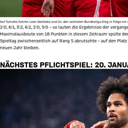
Auf Schalke fuhren Leon Goretzka und Co. den sechsten Bundesliga-Sieg in Folge ein 
2:0, 6:1, 3:2, 6:2, 2:0, 5:0 – so lauten die Ergebnisse der verga
Maximalausbeute von 18 Punkten in diesem Zeitraum spülte den
Spieltag zwischenzeitlich auf Rang 5 abrutschte – auf den Plat
neuen Jahr bleiben.
NÄCHSTES PFLICHTSPIEL: 20. JANUA