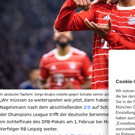
In absoluter Topform: Serge Gnabry erzielte gegen Schalke seinen achten Saisontreffe
„Wir müssen so weiterspielen wie jetzt, dann haben wir auch die
Nagelsmann nach dem abschließenden
2:0
auf Schalke, das bere
der Champions League trifft der deutsche Serienmeister am 14.
im Achtelfinale des DFB-Pokals am 1. Februar bei Mainz 05. Am 
Verfolger RB Leipzig weiter.