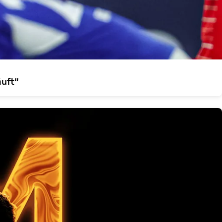
äuft“