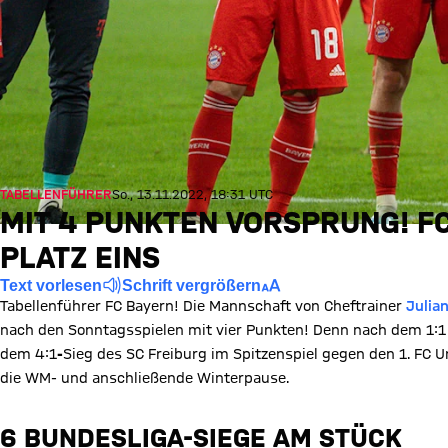
TABELLENFÜHRER
So., 13.11.2022, 18:31 UTC
MIT 4 PUNKTEN VORSPRUNG! F
PLATZ EINS
Text vorlesen
Schrift vergrößern
Tabellenführer FC Bayern! Die Mannschaft von Cheftrainer
Julia
nach den Sonntagsspielen mit vier Punkten! Denn nach dem 1:1
dem 4:1
-
Sieg des SC Freiburg im Spitzenspiel gegen den 1. FC Un
die WM- und anschließende Winterpause.
6 BUNDESLIGA-SIEGE AM STÜCK