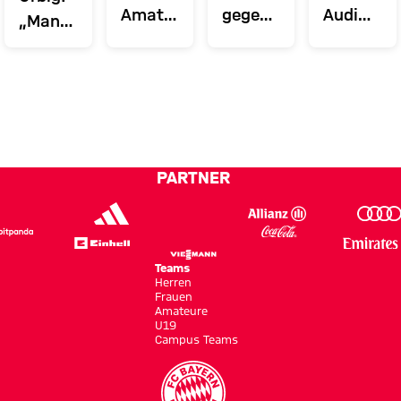
Amateure
gegen
Audi
„Man
zu
Aufsteiger:
Football
muss
Gast in
Amateure
Summit
immer
Burghausen
starten
gegen
derung
100
in neue
Aston
Prozent
Saison
Villa
abliefern“
PARTNER
Teams
Herren
Frauen
Amateure
U19
Campus Teams