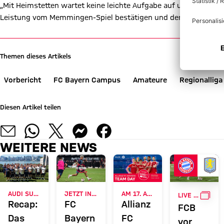
„Mit Heimstetten wartet keine leichte Aufgabe auf uns, sie werd
Leistung vom Memmingen-Spiel bestätigen und den nächsten Sieg
Themen dieses Artikels
Vorbericht
FC Bayern Campus
Amateure
Regionalliga
Diesen Artikel teilen
WEITERE NEWS
GALL
AUDI SUMMER TOUR 2026
JETZT INFORMIEREN
AM 17. AUGUST
LIVE BEI FC BAYERN TV PLUS
Recap:
FC
Allianz
FCB
Das
Bayern
FC
vor