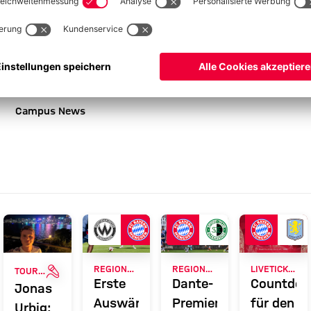
en hochmotivierte in die Partie gehen. Wir wollen die gute
 einfahren. Dazu gilt es, unser Spiel durchzuziehen.“
Campus News
ERIE
INTERVIEW
REGIONALLIGA BAYERN
REGIONALLIGA BAYERN
LIVETICKER
TOUR TALK
Erste
Dante-
Countdo
Jonas
Auswärtsaufgabe:
Premiere
für den
Urbig: