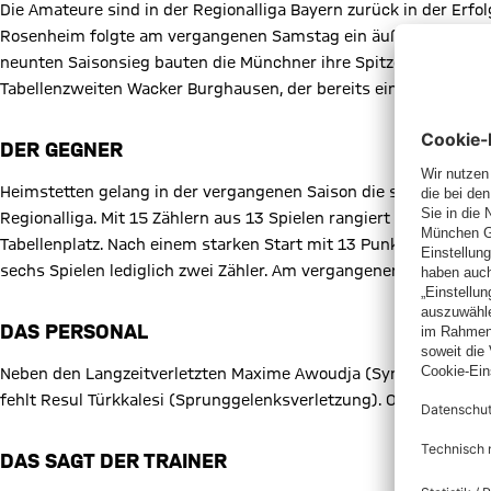
Die Amateure sind in der Regionalliga Bayern zurück in der Erf
Rosenheim folgte am vergangenen Samstag ein äußerst souver
neunten Saisonsieg bauten die Münchner ihre Spitzenposition au
Tabellenzweiten Wacker Burghausen, der bereits eine Partie mehr
DER GEGNER
Heimstetten gelang in der vergangenen Saison die souveräne Mei
Regionalliga. Mit 15 Zählern aus 13 Spielen rangiert die Mannsc
Tabellenplatz. Nach einem starken Start mit 13 Punkten aus den
sechs Spielen lediglich zwei Zähler. Am vergangenen Samstag gab
DAS PERSONAL
Neben den Langzeitverletzten Maxime Awoudja (Syndesmosebandr
fehlt Resul Türkkalesi (Sprunggelenksverletzung). Offen ist noch
DAS SAGT DER TRAINER