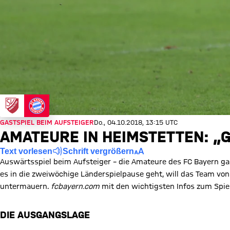
GASTSPIEL BEIM AUFSTEIGER
Do., 04.10.2018, 13:15 UTC
AMATEURE IN HEIMSTETTEN: „
Text vorlesen
Schrift vergrößern
Auswärtsspiel beim Aufsteiger – die Amateure des FC Bayern ga
es in die zweiwöchige Länderspielpause geht, will das Team von
untermauern.
fcbayern.com
mit den wichtigsten Infos zum Spiel
DIE AUSGANGSLAGE