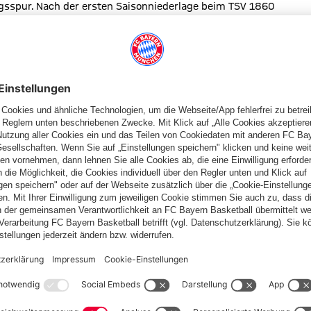
olgsspur. Nach der ersten Saisonniederlage beim TSV 1860
äner 3:0-Heimerfolg gegen den FC Memmingen. Durch den
s. Drei Punkte beträgt aktuell der Vorsprung auf den
 absolviert hat.
sterschaft in der Bayernliga Süd und damit der Aufstieg in die
haft von Trainer Christoph Schmitt auf dem zwölften
 ersten sieben Partien sammelte der Aufsteiger aus den letzten
 es beim VfB Eichstätt ein 1:1.
iss), Michael Strein (Knie-OP) und Theo Rieg (Aufbautraining)
, inwieweit es Abstellungen für die Profis gibt.