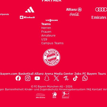
Teams
Herren
Frauen
Amateure
U19
Campus Teams
cbayern.com
Basketball
Allianz Arena
Media Center
Jobs
FC Bayern Tours
©
FC Bayern München AG
–
2026
gen
Barrierefreiheit
Kinder- und Jugendschutz
Hinweisgebersystem
FAQ
Kontakt
Ver