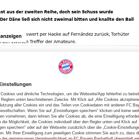
st aus der zweiten Reihe, doch sein Schuss wurde
r Däne ließ sich nicht zweimal bitten und knallte den Ball
ensen sehenswert per Hacke auf Fernández zurück, Torhüter
 anzeigen
o den zweiten Treffer der Amateure.
, Ihre Daten (z. B. IP-Adresse) mit Hilfe von Cookies zu verarbeiten.
hnen die Inhalte anzuzeigen. Diese Einstellung wird für alle Inhalte
können dies jederzeit in der
Cookie-Einwilligungslösung
ändern.
chutzerklärung
Kern mit einem weiten Ball auf die Reise, der Kapitän nahm
zum 2:0 ins kurze Eck. Für den Münchner war es bereits der
rnández die Gelb-Rote Karte und die Münchner mussten fortan in
von halblinks ans Aluminium. Da fehlte nicht viel zum dritten
ch einem Tempogegenstoß im Strafraum zum Abschluss, zielte
 anzeigen
, Ihre Daten (z. B. IP-Adresse) mit Hilfe von Cookies zu verarbeiten.
INFURT
hnen die Inhalte anzuzeigen. Diese Einstellung wird für alle Inhalte
können dies jederzeit in der
Cookie-Einwilligungslösung
ändern.