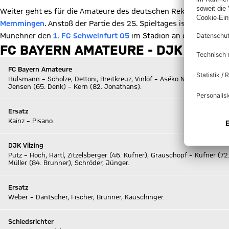
Details:
Datens
Weiter geht es für die Amateure des deutschen Rekordmeist
Memmingen
. Anstoß der Partie des 25. Spieltages ist am Sams
Münchner den
1. FC Schweinfurt 05
im Stadion an der Grünwald
FC BAYERN AMATEURE - DJK VILZING
FC Bayern Amateure
Hülsmann – Scholze, Dettoni, Breitkreuz, Vinlöf – Aséko Nkili (65. Dell
Jensen (65. Denk) – Kern (82. Jonathans).
Ersatz
Kainz – Pisano.
DJK Vilzing
Putz – Hoch, Härtl, Zitzelsberger (46. Kufner), Grauschopf – Kufner (72
Müller (84. Brunner), Schröder, Jünger.
Ersatz
Weber – Dantscher, Fischer, Brunner, Kauschinger.
Schiedsrichter