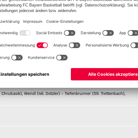
chutzerklärung
ers am kommenden Wochenende mit dem Auswärtsspiel beim
FC
tag, 16. März, um 14 Uhr. Eine Woche später empfangen die
er Straße.
 2:0 (1:0)
'Erba), Fernández – Aitamer (90.+1 Berisha), Zvonarek (65. Wagner), Asp
. Chrubasik), Wendl (46. Dotzler) – Tiefenbrunner (59. Trettenbach),