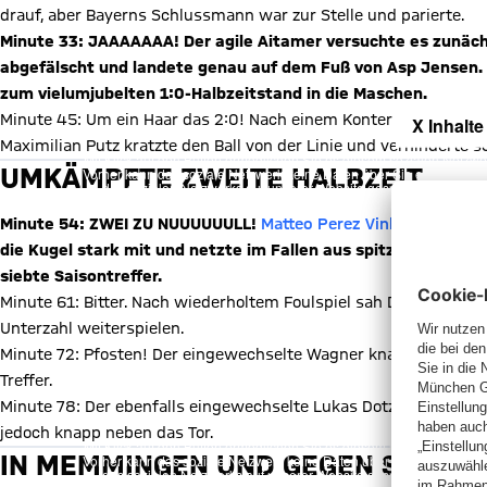
drauf, aber Bayerns Schlussmann war zur Stelle und parierte.
Minute 33: JAAAAAAA! Der agile Aitamer versuchte es zunäch
abgefälscht und landete genau auf dem Fuß von Asp Jensen. De
zum vielumjubelten 1:0-Halbzeitstand in die Maschen.
Minute 45: Um ein Haar das 2:0! Nach einem Konter legte Asp J
X Inhalte
Maximilian Putz kratzte den Ball von der Linie und verhinderte s
Mit Klick auf den Button ermöglichen Sie es diesem sozialen Netzwerk
UMKÄMPFTE ZWEITE HALBZEIT
Vorher kann das soziale Netzwerk keine Daten über Sie erheben, um I
des sozialen Netzwerks auf unserer Website gespeichert und Sie 
Details:
Datens
Minute 54: ZWEI ZU NUUUUUULL!
Matteo Perez Vinlöf
schickte 
die Kugel stark mit und netzte im Fallen aus spitzem Winkel 
siebte Saisontreffer.
Minute 61: Bitter. Nach wiederholtem Foulspiel sah Debütant Fe
Unterzahl weiterspielen.
Minute 72: Pfosten! Der eingewechselte Wagner knallte den Ball 
Treffer.
Minute 78: Der ebenfalls eingewechselte Lukas Dotzler kam na
X Inhalte
jedoch knapp neben das Tor.
Mit Klick auf den Button ermöglichen Sie es diesem sozialen Netzwerk
IN MEMMINGEN UND GEGEN SCHWE
Vorher kann das soziale Netzwerk keine Daten über Sie erheben, um I
des sozialen Netzwerks auf unserer Website gespeichert und Sie 