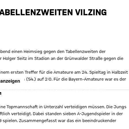
TABELLENZWEITEN VILZING
abend einen Heimsieg gegen den Tabellenzweiten der
er Holger Seitz im Stadion an der Grünwalder Straße gegen die
nem ersten Treffer für die Amateure am 24. Spieltag in Halbzeit
tän
Timo Kern
(54.) auf 2:0. Für die Bayern-Amateure war es der
 anzeigen
, Ihre Daten (z. B. IP-Adresse) mit Hilfe von Cookies zu verarbeiten.
"
hnen die Inhalte anzuzeigen. Diese Einstellung wird für alle Inhalte
können dies jederzeit in der
Cookie-Einwilligungslösung
ändern.
chutzerklärung
eine Topmannschaft in Unterzahl verteidigen müssen. Die Jungs
ich verteidigt. Dabei standen sieben A-Jugendspieler in der
U19 spielen. Zusammengefasst war das ein beeindruckender