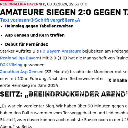
REGIONALLIGA BAYERN
Fr., 08.03.2024, 19:53 UTC
AMATEURE SIEGEN 2:0 GEGEN 
Text vorlesen
Schrift vergrößern
Heimsieg gegen Tabellenzweiten
Asp Jensen und Kern treffen
Debüt für Fernández
Starker Auftritt! Die
FC Bayern Amateure
bejubelten am Freitag
Regionalliga Bayern
! Mit 2:0 (1:0) hat die Mannschaft von Train
DJK Vilzing
gewonnen.
Jonathan Asp Jensen
(33. Minute) brachte die Münchner mit sei
eins mit 1:0 in Führung. Nach dem Seitenwechsel erhöhte Kapi
X Inhalte
erste Heimsieg im Jahr 2024.
Mit Klick auf den Button ermöglichen Sie es diesem sozialen Netzwerk
SEITZ: „BEEINDRUCKENDER ABEND
Vorher kann das soziale Netzwerk keine Daten über Sie erheben, um I
des sozialen Netzwerks auf unserer Website gespeichert und Sie 
Details:
Datens
„Es war ein verdienter Sieg. Wir haben über 30 Minuten gegen 
haben den Ball zusammen vom Tor weggehalten und leidenschaftl
Startelf, zwei davon können auch nächste Saison noch in der 
Abend,“ so Seitz.