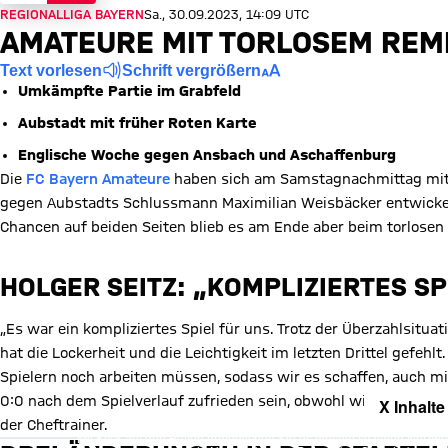
REGIONALLIGA BAYERN
Sa., 30.09.2023, 14:09 UTC
AMATEURE MIT TORLOSEM REMI
Text vorlesen
Schrift vergrößern
Umkämpfte Partie im Grabfeld
Aubstadt mit früher Roten Karte
Englische Woche gegen Ansbach und Aschaffenburg
Die
FC Bayern Amateure
haben sich am Samstagnachmittag mit 
gegen Aubstadts Schlussmann Maximilian Weisbäcker entwickelte
Chancen auf beiden Seiten blieb es am Ende aber beim torlosen
HOLGER SEITZ: „KOMPLIZIERTES SP
„Es war ein kompliziertes Spiel für uns. Trotz der Überzahlsitua
hat die Lockerheit und die Leichtigkeit im letzten Drittel gefehl
Spielern noch arbeiten müssen, sodass wir es schaffen, auch m
0:0 nach dem Spielverlauf zufrieden sein, obwohl wir in der La
X Inhalte
der Cheftrainer.
Mit Klick auf den Button ermöglichen Sie es diesem sozialen Netzwerk