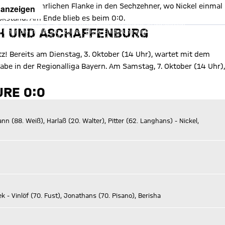
t einer gefährlichen Flanke in den Sechzehner, wo Nickel einmal
 anzeigen
kstand. Am Ende blieb es beim 0:0.
, Ihre Daten (z. B. IP-Adresse) mit Hilfe von Cookies zu verarbeiten.
H UND ASCHAFFENBURG
hnen die Inhalte anzuzeigen. Diese Einstellung wird für alle Inhalte
können dies jederzeit in der
Cookie-Einwilligungslösung
ändern.
chutzerklärung
z! Bereits am Dienstag, 3. Oktober (14 Uhr), wartet mit dem
be in der Regionalliga Bayern. Am Samstag, 7. Oktober (14 Uhr),
URE 0:0
nn (88. Weiß), Harlaß (20. Walter), Pitter (62. Langhans) - Nickel,
k - Vinlöf (70. Fust), Jonathans (70. Pisano), Berisha