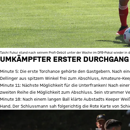
Taichi Fukui stand nach seinem Profi-Debüt unter der Woche im DFB-Pokal wieder in d
UMKÄMPFTER ERSTER DURCHGANG
Minute 5: Die erste Torchance gehörte den Gastgebern. Nach ei
Dellinger aus spitzem Winkel frei zum Abschluss, Amateure-Ke
Minute 11: Nächste Möglichkeit für die Unterfranken! Nach einer 
zweiten Reihe die Möglichkeit zum Abschluss. Sein strammer Ve
Minute 18: Nach einem langen Ball klärte Aubstadts Keeper We
Hand. Der Schlussmann sah folgerichtig die Rote Karte von Sc