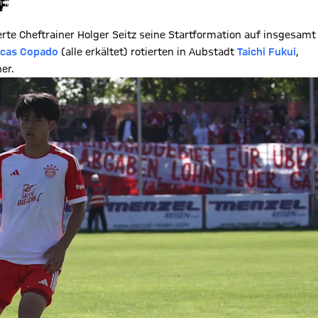
F
hnen die Inhalte anzuzeigen. Diese Einstellung wird für alle Inhalte
können dies jederzeit in der
Cookie-Einwilligungslösung
ändern.
chutzerklärung
erte Cheftrainer Holger Seitz seine Startformation auf insgesamt
cas Copado
(alle erkältet) rotierten in Aubstadt
Taichi Fukui
,
er.