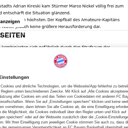
tadts Adrian Kireski kam Stürmer Marco Nickel völlig frei zum
d entschärft die Situation glänzend.
reitkreuz
am höchsten. Der Kopfball des Amateure-Kapitäns
 anzeigen
 Walter jedoch keine größere Herausforderung dar.
, Ihre Daten (z. B. IP-Adresse) mit Hilfe von Cookies zu verarbeiten.
SEITEN
hnen die Inhalte anzuzeigen. Diese Einstellung wird für alle Inhalte
können dies jederzeit in der
Cookie-Einwilligungslösung
ändern.
chutzerklärung
rn kombinierten sich gefährlich durch den Strafraum der
f
Lovro Zvonarek
durch, dessen Chipball wurde jedoch von
athans behauptete sich stark auf dem rechten Flügel und
teidiger Marcel Volkmuth jedoch in letzter Sekunde vor dem