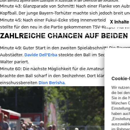
Dion Berisha agierte beim Gastspiel in Aubstadt in der Offensive der Amateure.
Minute 43: Glanzparade von Schmitt! Nach einer Flanke von Aubs
Kopfball. Der junge Bayern-Torhüter machte sich jedoch breit un
Minute 45: Nach einer Fukui-Ecke stieg Innenverteidiger
Steve B
X Inhalte
stellte für den neu in die Partie gekommenen TSV-Keeper Marvin
Mit Klick auf den Button ermöglichen Sie es diesem sozialen Netzwerk
ZAHLREICHE CHANCEN AUF BEIDEN 
Vorher kann das soziale Netzwerk keine Daten über Sie erheben, um I
des sozialen Netzwerks auf unserer Website gespeichert und Sie 
Details:
Datens
Minute 49: Guter Start in den zweiten Spielabschnitt! Die Baye
Aubstädter.
Davide Dell'Erba
steckte den Ball im Sechzehner au
Walter pariert.
Minute 60: Die nächste Möglichkeit für die Amateure. David Jon
brachte den Ball scharf in den Sechzehner. Dort klärte Innenver
einschussbereiten
Dion Berisha
.