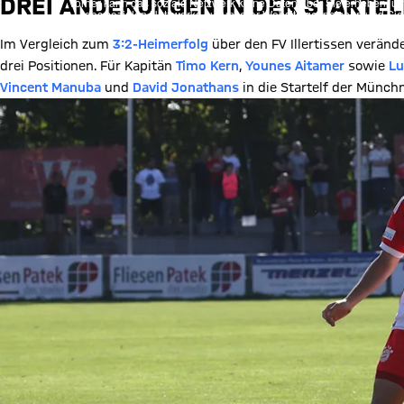
DREI ÄNDERUNGEN IN DER STARTEL
Vorher kann das soziale Netzwerk keine Daten über Sie erheben, um I
des sozialen Netzwerks auf unserer Website gespeichert und Sie 
Details:
Datens
Im Vergleich zum
3:2-Heimerfolg
über den FV Illertissen veränd
drei Positionen. Für Kapitän
Timo Kern
,
Younes Aitamer
sowie
Lu
Vincent Manuba
und
David Jonathans
in die Startelf der Münchn