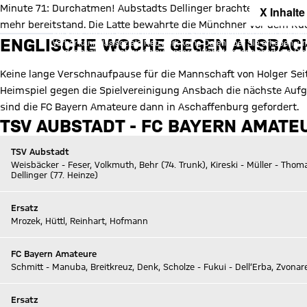
Minute 71: Durchatmen! Aubstadts Dellinger brachte den Ball mi
X Inhalte
mehr bereitstand. Die Latte bewahrte die Münchner vor dem Rüc
Mit Klick auf den Button ermöglichen Sie es diesem sozialen Netzwerk
ENGLISCHE WOCHE GEGEN ANSBAC
Vorher kann das soziale Netzwerk keine Daten über Sie erheben, um I
des sozialen Netzwerks auf unserer Website gespeichert und Sie 
Details:
Datens
Keine lange Verschnaufpause für die Mannschaft von Holger Seit
Heimspiel gegen die Spielvereinigung Ansbach die nächste Aufga
sind die FC Bayern Amateure dann in Aschaffenburg gefordert.
TSV AUBSTADT - FC BAYERN AMATE
TSV Aubstadt
Weisbäcker - Feser, Volkmuth, Behr (74. Trunk), Kireski - Müller - Thoma
Dellinger (77. Heinze)
Ersatz
Mrozek, Hüttl, Reinhart, Hofmann
FC Bayern Amateure
Schmitt - Manuba, Breitkreuz, Denk, Scholze - Fukui - Dell’Erba, Zvonare
Ersatz