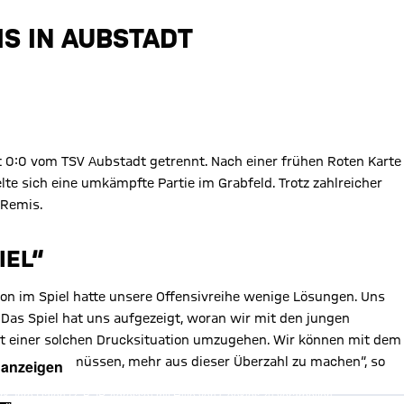
S IN AUBSTADT
0:0 vom TSV Aubstadt getrennt. Nach einer frühen Roten Karte
 sich eine umkämpfte Partie im Grabfeld. Trotz zahlreicher
 Remis.
IEL“
tion im Spiel hatte unsere Offensivreihe wenige Lösungen. Uns
t. Das Spiel hat uns aufgezeigt, woran wir mit den jungen
it einer solchen Drucksituation umzugehen. Wir können mit dem
ge dazu sein müssen, mehr aus dieser Überzahl zu machen“, so
 anzeigen
, Ihre Daten (z. B. IP-Adresse) mit Hilfe von Cookies zu verarbeiten.