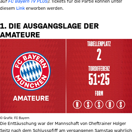
auf
FC Bayern TV PLUS
).
Tickets für die Partie können unter
diesem
Link
erworben werden.
1. DIE AUSGANGSLAGE DER
AMATEURE
© Grafik: FC Bayern
Die Enttäuschung war der Mannschaft von Cheftrainer Holger
Seitz nach dem Schlusspfiff am vergangenen Samstag wahrlich