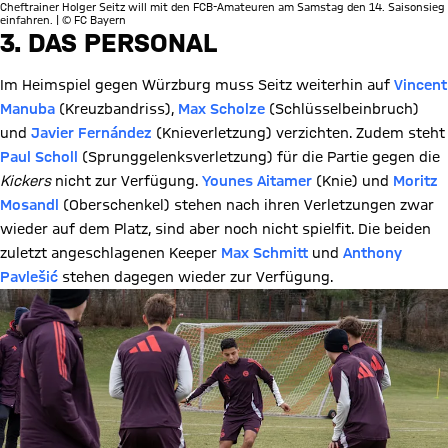
Cheftrainer Holger Seitz will mit den FCB-Amateuren am Samstag den 14. Saisonsieg
einfahren. | © FC Bayern
3. DAS PERSONAL
Im Heimspiel gegen Würzburg muss Seitz weiterhin auf
Vincent
Manuba
(Kreuzbandriss),
Max Scholze
(Schlüsselbeinbruch)
und
Javier Fernández
(Knieverletzung) verzichten. Zudem steht
Paul Scholl
(Sprunggelenksverletzung) für die Partie gegen die
Kickers
nicht zur Verfügung.
Younes Aitamer
(Knie) und
Moritz
Mosandl
(Oberschenkel) stehen nach ihren Verletzungen zwar
wieder auf dem Platz, sind aber noch nicht spielfit. Die beiden
zuletzt angeschlagenen Keeper
Max Schmitt
und
Anthony
Pavlešić
stehen dagegen wieder zur Verfügung.