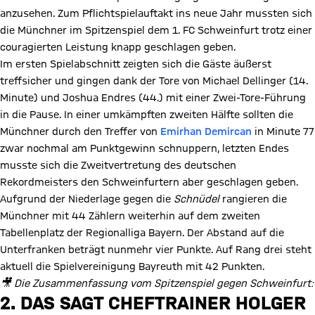
anzusehen. Zum Pflichtspielauftakt ins neue Jahr mussten sich
die Münchner im Spitzenspiel dem 1. FC Schweinfurt trotz einer
couragierten Leistung knapp geschlagen geben.
Im ersten Spielabschnitt zeigten sich die Gäste äußerst
treffsicher und gingen dank der Tore von Michael Dellinger (14.
Minute) und Joshua Endres (44.) mit einer Zwei-Tore-Führung
in die Pause. In einer umkämpften zweiten Hälfte sollten die
Münchner durch den Treffer von
Emirhan Demircan
in Minute 77
zwar nochmal am Punktgewinn schnuppern, letzten Endes
musste sich die Zweitvertretung des deutschen
Rekordmeisters den Schweinfurtern aber geschlagen geben.
Aufgrund der Niederlage gegen die
Schnüdel
rangieren die
Münchner mit 44 Zählern weiterhin auf dem zweiten
Tabellenplatz der Regionalliga Bayern. Der Abstand auf die
Unterfranken beträgt nunmehr vier Punkte. Auf Rang drei steht
aktuell die Spielvereinigung Bayreuth mit 42 Punkten.
🎥 Die Zusammenfassung vom Spitzenspiel gegen Schweinfurt:
Video abspielen
2. DAS SAGT CHEFTRAINER HOLGER