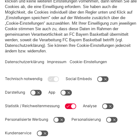
Villa
fcbayern.com
Basketball
Allianz Arena
Media Center
Jobs
FC Bayern Tours
©
FC Bayern München AG
–
2026
Impressum
Datenschutz
Nutzungsbedingungen
Barrierefreiheit
Kinder- und Jugendschutz
Hinweisgebersystem
FAQ
Kontakt
Verträge hier kündigen
Cookie-Einstellungen