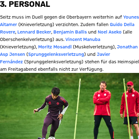
3. PERSONAL
Seitz muss im Duell gegen die Oberbayern weiterhin auf
Younes
Aitamer
(Knieverletzung) verzichten. Zudem fallen
Guido Della
Rovere
,
Lennard Becker
,
Benjamin Ballis
und
Noel Aseko
(alle
Oberschenkelverletzung) aus.
Vincent Manuba
(Knieverletzung),
Moritz Mosandl
(Muskelverletzung),
Jonathan
Asp Jensen
(
Sprunggelenksverletzung
) und
Javier
Fernández
(Sprunggelenksverletzung) stehen für das Heimspiel
am Freitagabend ebenfalls nicht zur Verfügung.