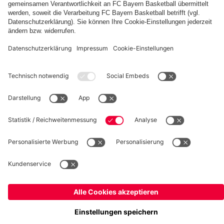
fcbayern.com
Basketball
Allianz Arena
Media Center
Jobs
FC Bayern Tours
©
FC Bayern München AG
–
2026
Impressum
Datenschutz
Nutzungsbedingungen
Barrierefreiheit
Kinder- und Jugendschutz
Hinweisgebersystem
FAQ
Kontakt
Verträge hier kündigen
Cookie-Einstellungen