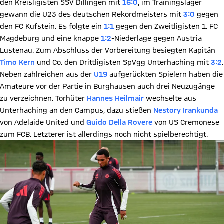
den Kreisligisten SSV Dillingen mit
16:0
, im Trainingslager
gewann die U23 des deutschen Rekordmeisters mit
3:0
gegen
den FC Kufstein. Es folgte ein
1:1
gegen den Zweitligisten 1. FC
Magdeburg und eine knappe
1:2
-Niederlage gegen Austria
Lustenau. Zum Abschluss der Vorbereitung besiegten Kapitän
Timo Kern
und Co. den Drittligisten SpVgg Unterhaching mit
3:2
.
Neben zahlreichen aus der
U19
aufgerückten Spielern haben die
Amateure vor der Partie in Burghausen auch drei Neuzugänge
zu verzeichnen. Torhüter
Hannes Heilmair
wechselte aus
Unterhaching an den Campus, dazu stießen
Nestory Irankunda
von Adelaide United und
Guido Della Rovere
von US Cremonese
zum FCB. Letzterer ist allerdings noch nicht spielberechtigt.