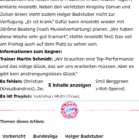
erklärte Ancelotti. Neben den verletzten Kingsley Coman und
Julian Green steht zudem Holger Badstuber nicht zur
Verfügung. „Er ist krank.“ Dafür kann Ancelotti wieder mit
Jérôme Boateng (nach Muskelverhärtung) planen. „Wir haben
diese Woche sehr gut trainiert“, stellte Ancelotti fest. Das soll
am Freitag auch auf dem Platz zu sehen sein.
Informationen zum Gegner:
Trainer Martin Schmidt:
„Wir brauchen eine Top-Performance
und das nötige Glück, das wir uns erarbeiten müssen. Aber es
gibt kein anstrengungsloses Glück.“
Es fehlen:
Christian Clemens (Adduktoren), Emil Berggreen
X Inhalte anzeigen
X Inhalte anzeigen
(Kreuzbandriss), Jean-Philippe Gbamin (Gelb-Rot-Sperre)
Mit Klick auf den Button ermöglichen Sie es diesem sozialen
Mit Klick auf den Button ermöglichen Sie es diesem sozialen
Es ist fraglich:
Yoshinori Muto (Knie)
Netzwerk, Ihre Daten (z. B. IP-Adresse) mit Hilfe von Cookies zu
Netzwerk, Ihre Daten (z. B. IP-Adresse) mit Hilfe von Cookies zu
verarbeiten. Vorher kann das soziale Netzwerk keine Daten über Sie
verarbeiten. Vorher kann das soziale Netzwerk keine Daten über Sie
erheben, um Ihnen die Inhalte anzuzeigen. Diese Einstellung wird für
erheben, um Ihnen die Inhalte anzuzeigen. Diese Einstellung wird für
alle Inhalte des sozialen Netzwerks auf unserer Website gespeichert
alle Inhalte des sozialen Netzwerks auf unserer Website gespeichert
und Sie können dies jederzeit in der
Cookie-Einwilligungslösung
und Sie können dies jederzeit in der
Cookie-Einwilligungslösung
ändern. Details:
Datenschutzerklärung
ändern. Details:
Datenschutzerklärung
Themen dieses Artikels
Vorbericht
Bundesliga
Holger Badstuber