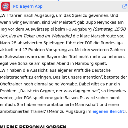
FC Bayern App
„Wir fahren nach Augsburg, um das Spiel zu gewinnen. Und
wenn wir gewinnen, sind wir Meister“, gab Jupp Heynckes am
Tag vor dem Auswärtsspiel beim FC Augsburg
(Samstag, 15:30
Uhr, live im Ticker und im Webradio)
die klare Marschroute vor.
Nach 28 absolvierten Spieltagen führt der FCB die Bundesliga
aktuell mit 17 Punkten Vorsprung an. Mit drei weiteren Zählern
in Schwaben wäre den Bayern der Titel nicht mehr zu nehmen,
egal wie Schalke am späten Abend in Hamburg spielt.
„Wir haben die Aussicht, aus eigener Kraft die Deutsche
Meisterschaft zu erringen. Das ist unsere Intention“, betonte der
Cheftrainer noch einmal seine Vorgabe. Dabei gibt es nur ein
Problem. „Da ist ein Gegner, der was dagegen hat“, so Heynckes
weiter, „der FCA spielt eine gute Saison. Es wird sicher nicht
einfach. Sie haben eine ambitionierte Mannschaft und einen
ambitionierten Trainer.“ (Mehr zu Augsburg im
eigenen Bericht
).
KLEINE PERSONALSORGEN