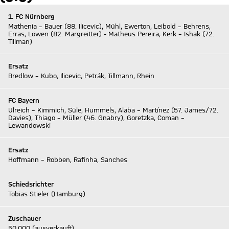
1. FC Nürnberg
Mathenia – Bauer (88. Ilicevic), Mühl, Ewerton, Leibold – Behrens,
Erras, Löwen (82. Margreitter) - Matheus Pereira, Kerk – Ishak (72.
Tillman)
Ersatz
Bredlow – Kubo, Ilicevic, Petrák, Tillmann, Rhein
FC Bayern
Ulreich – Kimmich, Süle, Hummels, Alaba – Martínez (57. James/72.
Davies), Thiago – Müller (46. Gnabry), Goretzka, Coman –
Lewandowski
Ersatz
Hoffmann – Robben, Rafinha, Sanches
Schiedsrichter
Tobias Stieler (Hamburg)
Zuschauer
50.000 (ausverkauft)