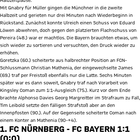
Halbzeitpause.
Mit Gnabry für Müller gingen die Münchner in die zweite
Halbzeit und gerieten nur drei Minuten nach Wiederbeginn in
Rückstand. Zunächst konnte Ulreich einen Schuss von Eduard
Löwen abwehren, doch gegen den platzierten Flachschuss von
Pereira (48.) war er machtlos. Die Bayern brauchten etwas, um
sich wieder zu sortieren und versuchten, den Druck wieder zu
erhöhen.
Goretzka (60.) scheiterte aus halbrechter Position an FCN-
Schlussmann Christian Mathenia, der eingewechselte James
(69.) traf per Freistoß ebenfalls nur die Latte. Sechs Minuten
später war es dann soweit, Gnabry traf nach Vorarbeit von
Kingsley Coman zum 1:1-Ausgleich (75.). Kurz vor dem Ende
brachte Alphonso Davies Georg Margreitter im Strafraum zu Fall,
Tim Leibold setzte den fälligen Strafstoß aber an den
Innenpfosten (90.). Auf der Gegenseite scheiterte Coman nach
einem Konter an Mathenia (90-+4).
1. FC NÜRNBERG - FC BAYERN 1:1
(0:0)