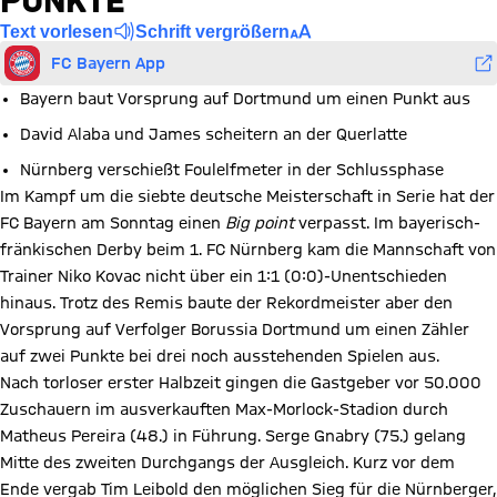
PUNKTE
Text vorlesen
Schrift vergrößern
FC Bayern App
Bayern baut Vorsprung auf Dortmund um einen Punkt aus
David Alaba und James scheitern an der Querlatte
Nürnberg verschießt Foulelfmeter in der Schlussphase
Im Kampf um die siebte deutsche Meisterschaft in Serie hat der
FC Bayern am Sonntag einen
Big point
verpasst. Im bayerisch-
fränkischen Derby beim 1. FC Nürnberg kam die Mannschaft von
Trainer Niko Kovac nicht über ein 1:1 (0:0)-Unentschieden
hinaus. Trotz des Remis baute der Rekordmeister aber den
Vorsprung auf Verfolger Borussia Dortmund um einen Zähler
auf zwei Punkte bei drei noch ausstehenden Spielen aus.
Nach torloser erster Halbzeit gingen die Gastgeber vor 50.000
Zuschauern im ausverkauften Max-Morlock-Stadion durch
Matheus Pereira (48.) in Führung. Serge Gnabry (75.) gelang
Mitte des zweiten Durchgangs der Ausgleich. Kurz vor dem
Ende vergab Tim Leibold den möglichen Sieg für die Nürnberger,