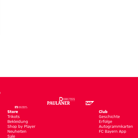
LERIE
rderung
Store
Club
Trikots
Geschichte
Bekleidung
Erfolge
Shop by Player
Autogrammkarten
Neuheiten
FC Bayern App
Sale