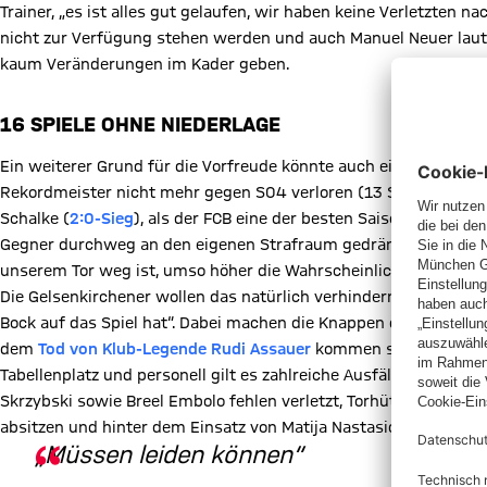
Trainer, „es ist alles gut gelaufen, wir haben keine Verletzten n
nicht zur Verfügung stehen werden und auch Manuel Neuer laut 
kaum Veränderungen im Kader geben.
16 SPIELE OHNE NIEDERLAGE
Ein weiterer Grund für die Vorfreude könnte auch ein Blick in die
Rekordmeister nicht mehr gegen S04 verloren (13 Siege, drei Rem
Schalke (
2:0-Sieg
), als der FCB eine der besten Saisonleistunge
Gegner durchweg an den eigenen Strafraum gedrängt und das Ge
unserem Tor weg ist, umso höher die Wahrscheinlichkeit, dass w
Die Gelsenkirchener wollen das natürlich verhindern und auch 
Bock auf das Spiel hat“. Dabei machen die Knappen derzeit kein
dem
Tod von Klub-Legende Rudi Assauer
kommen sportliche Prob
Tabellenplatz und personell gilt es zahlreiche Ausfälle zu komp
Skrzybski sowie Breel Embolo fehlen verletzt, Torhüter Alexand
absitzen und hinter dem Einsatz von Matija Nastasic (Wadenprob
„Müssen leiden können“