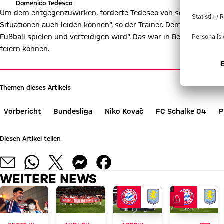
Domenico Tedesco
Um dem entgegenzuwirken, forderte Tedesco von seinem Team v
Situationen auch leiden können“, so der Trainer. Dementspreche
Fußball spielen und verteidigen wird“. Das war in Berlin nicht 
feiern können.
Themen dieses Artikels
Vorbericht
Bundesliga
Niko Kovač
FC Schalke 04
P
Diesen Artikel teilen
WEITERE NEWS
FC Bayern TV 