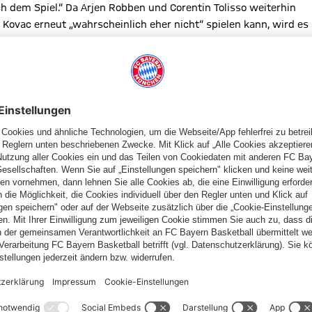
ach dem Spiel.“ Da Arjen Robben und Corentin Tolisso weiterhin
Kovac erneut „wahrscheinlich eher nicht“ spielen kann, wird es
 Statistik sein. Seit 16 Ligaspielen hat der deutsche
is). Mit einer ähnlichen Vorstellung wie im Hinspiel auf
n zeigte, soll diese Serie ausgebaut werden. Damals wurde der
schehen vollends dominiert. „Je weiter der Gegner von
ir gewinnen“, erklärte Kovac.
Domenico Tedesco bescheinigte, dass sein Team „unheimlich
e leichte Phase durch. Zur emotional schweren Situation nach
leme hinzu. In der Liga rangiert Schalke lediglich auf dem 12.
ensieren. Alessandro Schöpf, Benjamin Stambouli, Steven
er Nübel muss seine Rot-Sperre aus dem letzten Ligaspiel
leme) steht weiter ein Fragezeichen.