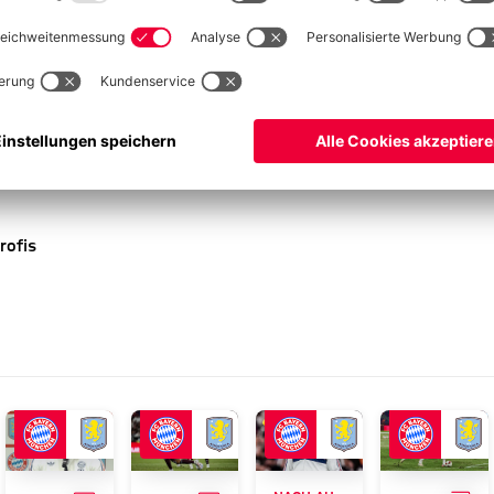
olle Konzentration und Hingabe. „Man muss in manchen
nd erwartet Kovac einen Gegner, „der sicher körperbetont
anders. Und auch dieses Mal sollen am ende wieder die Bayern
rofis
PLUS