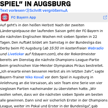
SPIEL“ IN AUGSBURG
Text vorlesen
Schrift vergrößern
FC Bayern App
Auf geht’s in den heißen Herbst! Nach der zweiten
Länderspielpause der laufenden Saison geht der FC Bayern in
die nächsten Englischen Wochen mit sieben Spielen in 22
Tagen. Den Auftakt bildet am Samstag in der Bundesliga das
Derby beim FC Augsburg (
ab 15:30 im kostenfreien
Webradio
und
Liveticker
auf fcbayern.com
), ehe der Rekordmeister
bereits am Dienstag die nächste Champions-League-Partie
beim griechischen Vize-Meister Olympiakos Piräus bestreitet.
„Ich erwarte einen besseren Herbst als im letzten Jahr“, sagte
Bayern-Trainer
Niko Kovač
vor dem Spiel in Augsburg in
Anlehnung an die Vorsaison, als sein Team eine Serie von vier
sieglosen Partien nacheinander zu überstehen hatte. „Wir
wollen sehen, dass wir die nächsten sieben Spiele am besten
alle gewinnen. Dann sind wir sicherlich Erster in der Champions
League, weiter im Pokal und Erster in der Bundesliga“, gab