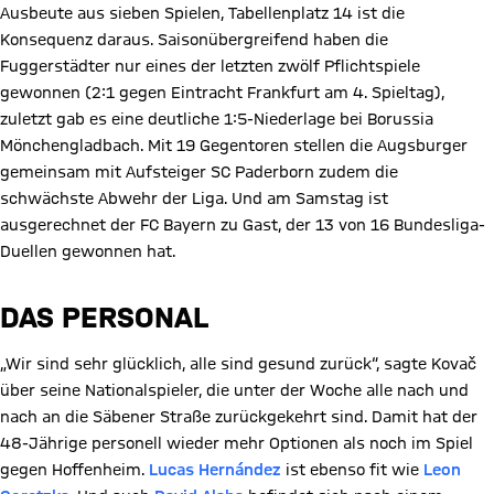
Ausbeute aus sieben Spielen, Tabellenplatz 14 ist die
Konsequenz daraus. Saisonübergreifend haben die
Fuggerstädter nur eines der letzten zwölf Pflichtspiele
gewonnen (2:1 gegen Eintracht Frankfurt am 4. Spieltag),
zuletzt gab es eine deutliche 1:5-Niederlage bei Borussia
Mönchengladbach. Mit 19 Gegentoren stellen die Augsburger
gemeinsam mit Aufsteiger SC Paderborn zudem die
schwächste Abwehr der Liga. Und am Samstag ist
ausgerechnet der FC Bayern zu Gast, der 13 von 16 Bundesliga-
Duellen gewonnen hat.
DAS PERSONAL
„Wir sind sehr glücklich, alle sind gesund zurück“, sagte Kovač
über seine Nationalspieler, die unter der Woche alle nach und
nach an die Säbener Straße zurückgekehrt sind. Damit hat der
48-Jährige personell wieder mehr Optionen als noch im Spiel
gegen Hoffenheim.
Lucas Hernández
ist ebenso fit wie
Leon