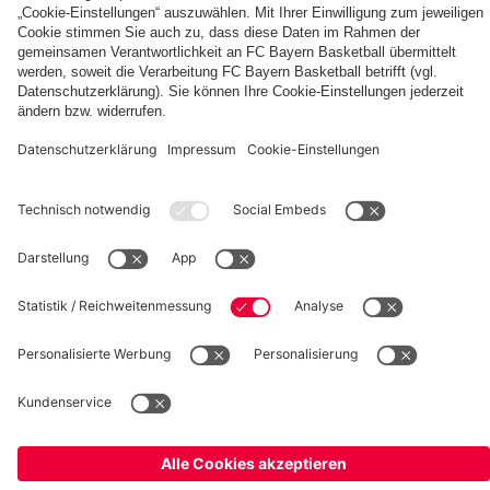
fcbayern.com
Basketball
Allianz Arena
Media Center
Jobs
FC Bayern Tours
©
FC Bayern München AG
–
2026
Impressum
Datenschutz
Nutzungsbedingungen
Barrierefreiheit
Kinder- und Jugendschutz
Hinweisgebersystem
FAQ
Kontakt
Verträge hier kündigen
Cookie-Einstellungen