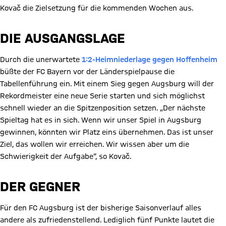
Kovač die Zielsetzung für die kommenden Wochen aus.
DIE AUSGANGSLAGE
Durch die unerwartete
1:2-Heimniederlage gegen Hoffenheim
büßte der FC Bayern vor der Länderspielpause die
Tabellenführung ein. Mit einem Sieg gegen Augsburg will der
Rekordmeister eine neue Serie starten und sich möglichst
schnell wieder an die Spitzenposition setzen. „Der nächste
Spieltag hat es in sich. Wenn wir unser Spiel in Augsburg
gewinnen, könnten wir Platz eins übernehmen. Das ist unser
Ziel, das wollen wir erreichen. Wir wissen aber um die
Schwierigkeit der Aufgabe“, so Kovač.
DER GEGNER
Für den FC Augsburg ist der bisherige Saisonverlauf alles
andere als zufriedenstellend. Lediglich fünf Punkte lautet die