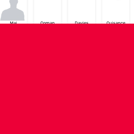
Mai
Coman
Davies
Cuisance
TRAINER
Niko Kovac
SCHIEDSRICHTER
V
Schiedsrichter
Linienrichter
Linienrichter
O
Patrick Ittrich
Norbert
Sascha Thielert
Jo
Grudzinski
Pfe