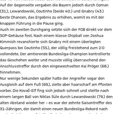
Auf der Gegenseite vergaben die Bayern jedoch durch Coman
(31.), Lewandowski, Coutinho (beide 40.) und Gnabry (43.)
beste Chancen, das Ergebnis zu erhöhen, womit es mit der
knappen Führung in die Pause ging.
Auch im zweiten Durchgang setzte sich der FCB direkt vor dem
SCP-Gehäuse fest. Nach einem klasse Chipball von Joshua
Kimmich revanchierte sich Gnabry mit einem überlegten
Querpass bei Coutinho (55.), der völlig freistehend zum 2:0
vollendete. Der amtierende Bundesliga-Champion kontrollierte
das Geschehen weiter und musste völlig überraschend den
Anschlusstreffer durch den eingewechselten Kai Pröger (68.)
hinnehmen.
Nur wenige Sekunden später hatte der Angreifer sogar den
Ausgleich auf dem Fuß (69.), zielte aber haarscharf am Pfosten
vorbei. Die Kovač-Elf fing sich jedoch schnell und stellte nach
einem langen Ball von Niklas Süle durch Lewandowski (79.) den
alten Abstand wieder her – es war der zehnte Saisontreffer des
31-Jährigen, der damit einen neuen Bundesliga-Rekord nach