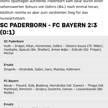
sechs Spieltagen aufstellte. Paderborn kam zwar durch einen
sehenswerten Schuss von Collins (84.) noch einmal heran,
letztlich reichte es aber zum verdienten Sieg für das
Auswärtsteam.
SC PADERBORN - FC BAYERN 2:3
(0:1)
SC Paderborn
Huth – Dräger, Kilian, Hünemeier, Collins – Oliveira Souza (73. Ritter),
Vasiliadis, Gjasula (84. Shelton), Antwi-Adjei – Zolinski (62. Pröger),
Michel
Ersatz
Zingerle – Strohdiek, Sabiri, Jans, Mamba, Holtmann
FC Bayern
Neuer – Pavard, Süle, Boateng, Hernández (46. Davies) – Thiago (46.
Martínez), Kimmich – Gnabry, Coutinho, Coman – Lewandowski (80.
Müller)
Ersatz