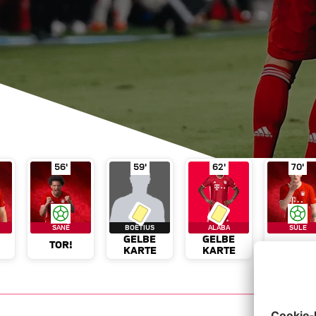
Sonntag, 03. Januar 2021, 17:00 UTC
So., 03.01.2021, 17:00 UTC
!
in Spielminute 46'
Kimmich
in Spielminute 50'
Tor!
Sané
in Spielminute 56'
Gelbe Karte
Boëtius
Gelbe Karte
in Spielminute 
Alaba
Tor
in
56'
59'
62'
70'
Bundesliga
14. Spieltag
Allianz Arena - München
SANÉ
BOËTIUS
ALABA
SÜLE
GELBE
GELBE
TOR!
TOR!
KARTE
KARTE
Galerie
Tab