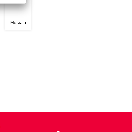
Musiala