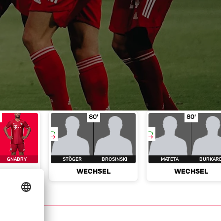
'
ielminute 76'
echsel
Musiala für Gnabry
in Spielminute 77'
Wechsel
Stöger für Brosinski
Wechse
in Spie
80'
80'
GNABRY
STÖGER
BROSINSKI
MATETA
BURKAR
SEL
WECHSEL
WECHSEL
tiken
News