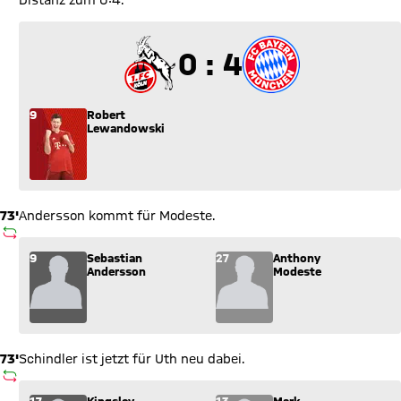
Distanz zum 0:4.
0 zu 4
0 : 4
9
Robert
Lewandowski
73'
Andersson kommt für Modeste.
AUSWECHSLUNG
Wechsel: Sebastian Andersson (9) kommt für Anthony Modeste
9
Sebastian
27
Anthony
Andersson
Modeste
73'
Schindler ist jetzt für Uth neu dabei.
AUSWECHSLUNG