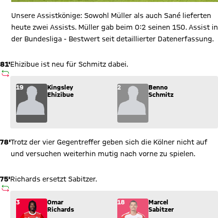
Unsere Assistkönige: Sowohl Müller als auch Sané lieferten
heute zwei Assists. Müller gab beim 0:2 seinen 150. Assist in
der Bundesliga - Bestwert seit detaillierter Datenerfassung.
81'
Ehizibue ist neu für Schmitz dabei.
AUSWECHSLUNG
Wechsel: Kingsley Ehizibue (19) kommt für Benno Schmitz (2)
19
Kingsley
2
Benno
Ehizibue
Schmitz
78'
Trotz der vier Gegentreffer geben sich die Kölner nicht auf
und versuchen weiterhin mutig nach vorne zu spielen.
75'
Richards ersetzt Sabitzer.
AUSWECHSLUNG
Wechsel: Omar Richards (3) kommt für Marcel Sabitzer (18) i
3
Omar
18
Marcel
Richards
Sabitzer