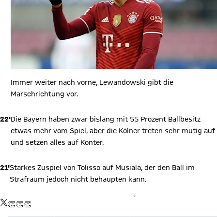
Immer weiter nach vorne, Lewandowski gibt die
Marschrichtung vor.
22'
Die Bayern haben zwar bislang mit 55 Prozent Ballbesitz
etwas mehr vom Spiel, aber die Kölner treten sehr mutig auf
und setzen alles auf Konter.
21'
Starkes Zuspiel von Tolisso auf Musiala, der den Ball im
Strafraum jedoch nicht behaupten kann.
X Inhalte anzeigen
TWITTER-BEITRAG
👏👏👏
Mit Klick auf den Button ermöglichen Sie es diesem sozialen
Netzwerk, Ihre Daten (z. B. IP-Adresse) mit Hilfe von Cookies zu