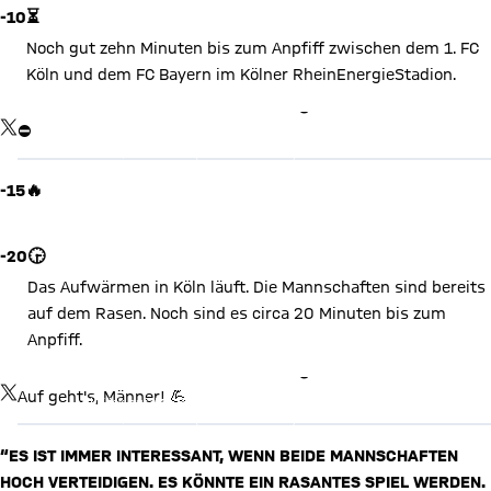
-10
⏳
Noch gut zehn Minuten bis zum Anpfiff zwischen dem 1. FC
Köln und dem FC Bayern im Kölner RheinEnergieStadion.
X Inhalte anzeigen
TWITTER-BEITRAG
⛔
Mit Klick auf den Button ermöglichen Sie es diesem sozialen
Netzwerk, Ihre Daten (z. B. IP-Adresse) mit Hilfe von Cookies zu
verarbeiten. Vorher kann das soziale Netzwerk keine Daten über
Sie erheben, um Ihnen die Inhalte anzuzeigen. Diese Einstellung
-15
🔥
wird für alle Inhalte des sozialen Netzwerks auf unserer Website
gespeichert und Sie können dies jederzeit in der
Cookie-
Video abspielen
Einwilligungslösung
ändern. Details:
Datenschutzerklärung
-20
🕞
Das Aufwärmen in Köln läuft. Die Mannschaften sind bereits
auf dem Rasen. Noch sind es circa 20 Minuten bis zum
Anpfiff.
X Inhalte anzeigen
TWITTER-BEITRAG
Auf geht's, Männer! 💪
Mit Klick auf den Button ermöglichen Sie es diesem sozialen
Netzwerk, Ihre Daten (z. B. IP-Adresse) mit Hilfe von Cookies zu
verarbeiten. Vorher kann das soziale Netzwerk keine Daten über
Sie erheben, um Ihnen die Inhalte anzuzeigen. Diese Einstellung
“ES IST IMMER INTERESSANT, WENN BEIDE MANNSCHAFTEN
wird für alle Inhalte des sozialen Netzwerks auf unserer Website
gespeichert und Sie können dies jederzeit in der
Cookie-
HOCH VERTEIDIGEN. ES KÖNNTE EIN RASANTES SPIEL WERDEN.
Einwilligungslösung
ändern. Details:
Datenschutzerklärung