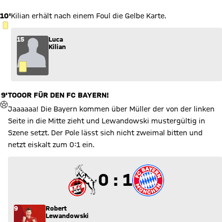
10'
Kilian erhält nach einem Foul die Gelbe Karte.
GELBE KARTE
15
Luca
Kilian
9'
TOOOR FÜR DEN FC BAYERN!
TOR
Jaaaaaa! Die Bayern kommen über Müller der von der linken
Seite in die Mitte zieht und Lewandowski mustergültig in
Szene setzt. Der Pole lässt sich nicht zweimal bitten und
netzt eiskalt zum 0:1 ein.
0 zu 1
0 : 1
9
Robert
Lewandowski