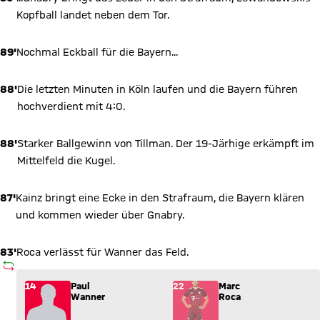
Kopfball landet neben dem Tor.
89'
Nochmal Eckball für die Bayern...
88'
Die letzten Minuten in Köln laufen und die Bayern führen
hochverdient mit 4:0.
88'
Starker Ballgewinn von Tillman. Der 19-Järhige erkämpft im
Mittelfeld die Kugel.
87'
Kainz bringt eine Ecke in den Strafraum, die Bayern klären
und kommen wieder über Gnabry.
83'
Roca verlässt für Wanner das Feld.
AUSWECHSLUNG
Wechsel: Paul Wanner (14) kommt für Marc Roca (22) ins Spi
14
Paul
22
Marc
Wanner
Roca