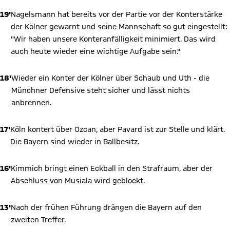
verarbeiten. Vorher kann das soziale Netzwerk keine Daten über
Sie erheben, um Ihnen die Inhalte anzuzeigen. Diese Einstellung
19'
Nagelsmann hat bereits vor der Partie vor der Konterstärke
wird für alle Inhalte des sozialen Netzwerks auf unserer Website
gespeichert und Sie können dies jederzeit in der
Cookie-
der Kölner gewarnt und seine Mannschaft so gut eingestellt:
Einwilligungslösung
ändern. Details:
Datenschutzerklärung
"Wir haben unsere Konteranfälligkeit minimiert. Das wird
auch heute wieder eine wichtige Aufgabe sein."
18'
Wieder ein Konter der Kölner über Schaub und Uth - die
Münchner Defensive steht sicher und lässt nichts
anbrennen.
17'
Köln kontert über Özcan, aber Pavard ist zur Stelle und klärt.
Die Bayern sind wieder in Ballbesitz.
16'
Kimmich bringt einen Eckball in den Strafraum, aber der
Abschluss von Musiala wird geblockt.
13'
Nach der frühen Führung drängen die Bayern auf den
zweiten Treffer.