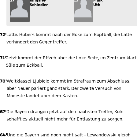
Wechsel: Kingsley Schindler (17) kommt für Mark Uth (13) ins
17
Kingsley
13
Mark
Schindler
Uth
72'
Latte. Hübers kommt nach der Ecke zum Kopfball, die Latte
verhindert den Gegentreffer.
71'
Jetzt kommt der Effzeh über die linke Seite, im Zentrum klärt
Süle zum Eckball.
70'
Weltklasse! Ljubicic kommt im Strafraum zum Abschluss,
aber Neuer pariert ganz stark. Der zweite Versuch von
Modeste landet über dem Kasten.
67'
Die Bayern drängen jetzt auf den nächsten Treffer, Köln
schafft es aktuell nicht mehr für Entlastung zu sorgen.
64'
Und die Bayern sind noch nicht satt - Lewandowski gleich