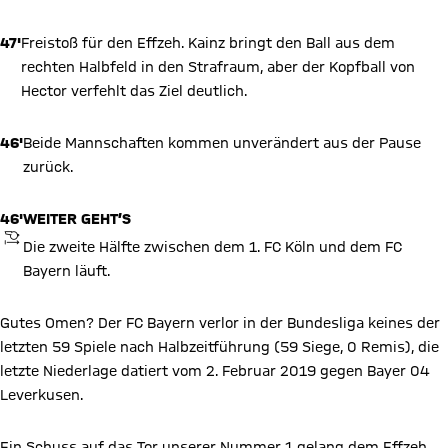
47'
Freistoß für den Effzeh. Kainz bringt den Ball aus dem
rechten Halbfeld in den Strafraum, aber der Kopfball von
Hector verfehlt das Ziel deutlich.
46'
Beide Mannschaften kommen unverändert aus der Pause
zurück.
46'
WEITER GEHT’S
ANPFIFF
Die zweite Hälfte zwischen dem 1. FC Köln und dem FC
Bayern läuft.
Gutes Omen? Der FC Bayern verlor in der Bundesliga keines der
letzten 59 Spiele nach Halbzeitführung (59 Siege, 0 Remis), die
letzte Niederlage datiert vom 2. Februar 2019 gegen Bayer 04
Leverkusen.
Ein Schuss auf das Tor unserer Nummer 1 gelang dem Effzeh,