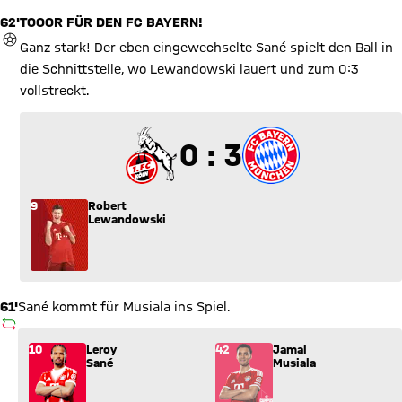
62'
TOOOR FÜR DEN FC BAYERN!
TOR
Ganz stark! Der eben eingewechselte Sané spielt den Ball in
die Schnittstelle, wo Lewandowski lauert und zum 0:3
vollstreckt.
0 zu 3
0 : 3
9
Robert
Lewandowski
61'
Sané kommt für Musiala ins Spiel.
AUSWECHSLUNG
Wechsel: Leroy Sané (10) kommt für Jamal Musiala (42) ins S
10
Leroy
42
Jamal
Sané
Musiala