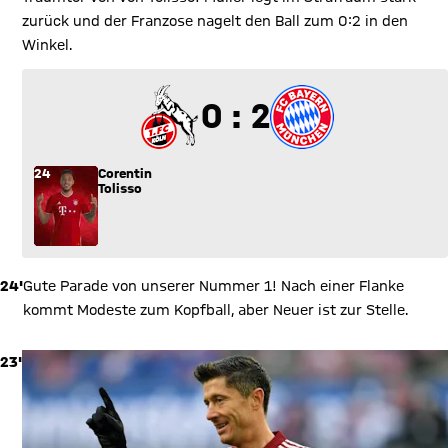
zurück und der Franzose nagelt den Ball zum 0:2 in den
Winkel.
0 zu 2
0 : 2
24
Corentin
Tolisso
24'
Gute Parade von unserer Nummer 1! Nach einer Flanke
kommt Modeste zum Kopfball, aber Neuer ist zur Stelle.
23'