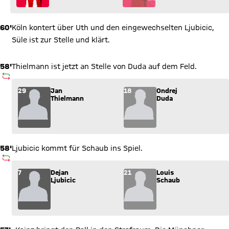
60'
Köln kontert über Uth und den eingewechselten Ljubicic,
Süle ist zur Stelle und klärt.
58'
Thielmann ist jetzt an Stelle von Duda auf dem Feld.
AUSWECHSLUNG
Wechsel: Jan Thielmann (29) kommt für Ondrej Duda (18) ins
29
Jan
18
Ondrej
Thielmann
Duda
58'
Ljubicic kommt für Schaub ins Spiel.
AUSWECHSLUNG
Wechsel: Dejan Ljubicic (7) kommt für Louis Schaub (21) ins 
7
Dejan
21
Louis
Ljubicic
Schaub