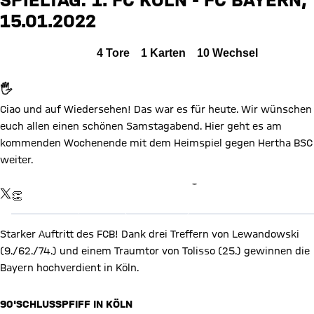
KOE
15.01.2022
Zum Spielbericht
Alle Ereignisse
4
Tore
1
Karten
10
Wechsel
🖐
Ciao und auf Wiedersehen! Das war es für heute. Wir wünschen
euch allen einen schönen Samstagabend. Hier geht es am
kommenden Wochenende mit dem Heimspiel gegen Hertha BSC
weiter.
X Inhalte anzeigen
TWITTER-BEITRAG
👏
Mit Klick auf den Button ermöglichen Sie es diesem sozialen
Netzwerk, Ihre Daten (z. B. IP-Adresse) mit Hilfe von Cookies zu
verarbeiten. Vorher kann das soziale Netzwerk keine Daten über
Sie erheben, um Ihnen die Inhalte anzuzeigen. Diese Einstellung
Starker Auftritt des FCB! Dank drei Treffern von Lewandowski
wird für alle Inhalte des sozialen Netzwerks auf unserer Website
gespeichert und Sie können dies jederzeit in der
Cookie-
(9./62./74.) und einem Traumtor von Tolisso (25.) gewinnen die
Einwilligungslösung
ändern. Details:
Datenschutzerklärung
Bayern hochverdient in Köln.
90'
SCHLUSSPFIFF IN KÖLN