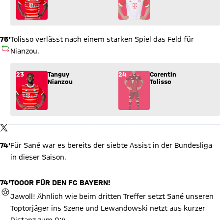
75'
Tolisso verlässt nach einem starken Spiel das Feld für
AUSWECHSLUNG
Nianzou.
Wechsel: Tanguy Nianzou (23) kommt für Corentin Tolisso (24)
23
Tanguy
24
Corentin
Nianzou
Tolisso
X Inhalte anzeigen
Mit Klick auf den Button ermöglichen Sie es diesem sozialen
Netzwerk, Ihre Daten (z. B. IP-Adresse) mit Hilfe von Cookies zu
verarbeiten. Vorher kann das soziale Netzwerk keine Daten über
TWITTER-BEITRAG
Sie erheben, um Ihnen die Inhalte anzuzeigen. Diese Einstellung
wird für alle Inhalte des sozialen Netzwerks auf unserer Website
74'
Für Sané war es bereits der siebte Assist in der Bundesliga
gespeichert und Sie können dies jederzeit in der
Cookie-
Einwilligungslösung
ändern. Details:
Datenschutzerklärung
in dieser Saison.
74'
TOOOR FÜR DEN FC BAYERN!
TOR
Jawoll! Ähnlich wie beim dritten Treffer setzt Sané unseren
Toptorjäger ins Szene und Lewandowski netzt aus kurzer