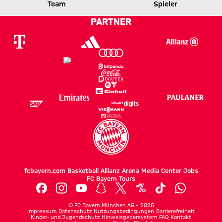
KOE
FCB
Team
Spieler
PARTNER
Zum Spielbericht
fcbayern.com
Basketball
Allianz Arena
Media Center
Jobs
FC Bayern Tours
©
FC Bayern München AG
–
2026
Impressum
Datenschutz
Nutzungsbedingungen
Barrierefreiheit
Kinder- und Jugendschutz
Hinweisgebersystem
FAQ
Kontakt