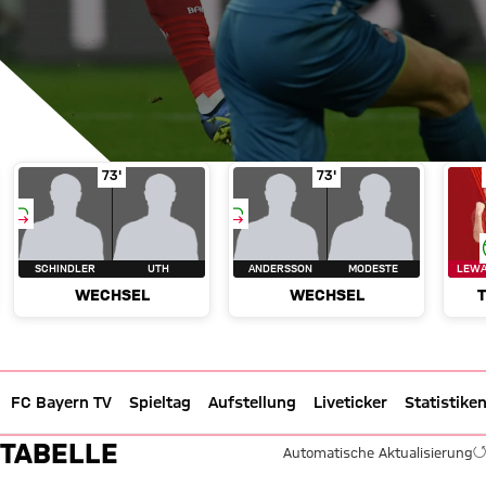
Samstag, 15. Januar 2022, 14:30 UTC
Sa., 15.01.2022, 14:30 UTC
pielminute 61'
wandowski
in Spielminute 62'
Wechsel
Schindler für Uth
in Spielminute 73'
Wechsel
Andersson f
73'
73'
Bundesliga
19. Spieltag
RheinEnergieStadion - Köln
1.000 Zuschauer
SCHINDLER
UTH
ANDERSSON
MODESTE
LEWA
WECHSEL
WECHSEL
T
FC Bayern TV
Spieltag
Aufstellung
Liveticker
Statistike
1. FC Köln gegen FC Bayern München
Tabelle: Bundesliga 21/22
TABELLE
0 zu 4
0 : 4
Automatische Aktualisierung
0 zu 2 nach Erste Halbzeit
Zwischenergebnis:
(
0:2
)