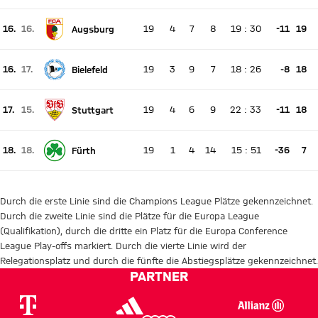
Aktuell Platz 15, letzte Woche Platz 14
16.
16.
19
4
7
8
19
:
30
-11
19
Augsburg
Es findet kein Spiel statt
Aktuell Platz 16, letzte Woche Platz 16
16.
17.
19
3
9
7
18
:
26
-8
18
Bielefeld
Es findet kein Spiel statt
Aktuell Platz 16, letzte Woche Platz 17
17.
15.
19
4
6
9
22
:
33
-11
18
Stuttgart
Es findet kein Spiel statt
Aktuell Platz 17, letzte Woche Platz 15
18.
18.
19
1
4
14
15
:
51
-36
7
Fürth
Es findet kein Spiel statt
Aktuell Platz 18, letzte Woche Platz 18
Durch die erste Linie sind die Champions League Plätze gekennzeichnet.
Durch die zweite Linie sind die Plätze für die Europa League
(Qualifikation), durch die dritte ein Platz für die Europa Conference
League Play-offs markiert. Durch die vierte Linie wird der
Relegationsplatz und durch die fünfte die Abstiegsplätze gekennzeichnet.
PARTNER