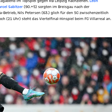
agabend im Topspiel gegen RB Leipzig nachziehen.
Leon
rcel Sabitzer
(90.+5) sorgten im Breisgau nach der
Betrieb, Nils Petersen (63.) glich für den SC zwischenzeitlich
 (21 Uhr) steht das Viertelfinal-Hinspiel beim FC Villarreal an.