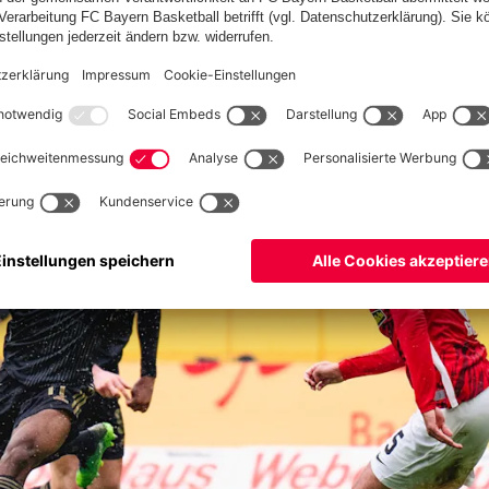
 von
Joshua Kimmich
aber knapp zu hoch.