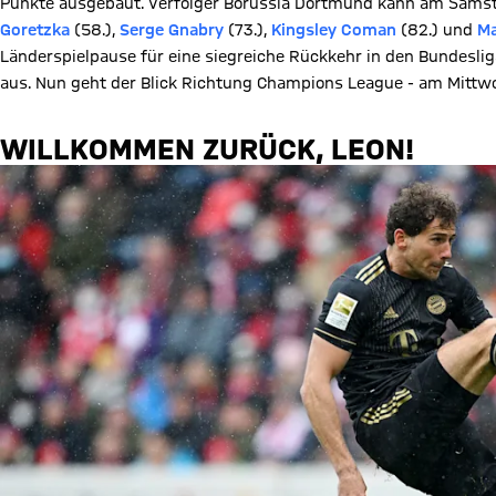
Punkte ausgebaut. Verfolger Borussia Dortmund kann am Samst
Goretzka
(58.),
Serge Gnabry
(73.),
Kingsley Coman
(82.) und
Ma
Länderspielpause für eine siegreiche Rückkehr in den Bundesliga-
aus. Nun geht der Blick Richtung Champions League - am Mittwoch
WILLKOMMEN ZURÜCK, LEON!