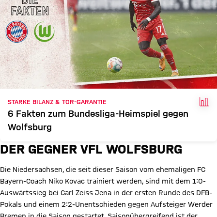
FAK
STARKE BILANZ & TOR-GARANTIE
6 Fakten zum Bundesliga-Heimspiel gegen
Wolfsburg
DER GEGNER VFL WOLFSBURG
Die Niedersachsen, die seit dieser Saison vom ehemaligen FC
Bayern-Coach Niko Kovac trainiert werden, sind mit dem 1:0-
Auswärtssieg bei Carl Zeiss Jena in der ersten Runde des DFB-
Pokals und einem 2:2-Unentschieden gegen Aufsteiger Werder
Bremen in die Saison gestartet. Saisonübergreifend ist der