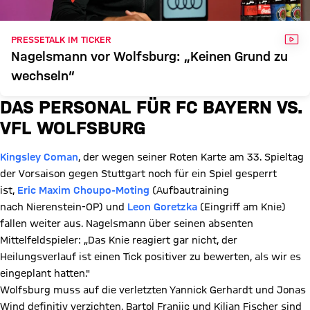
VID
PRESSETALK IM TICKER
Nagelsmann vor Wolfsburg: „Keinen Grund zu
wechseln“
DAS PERSONAL FÜR FC BAYERN VS.
VFL WOLFSBURG
Kingsley Coman
, der wegen seiner Roten Karte am 33. Spieltag
der Vorsaison gegen Stuttgart noch für ein Spiel gesperrt
ist,
Eric Maxim Choupo-Moting
(Aufbautraining
nach Nierenstein-OP) und
Leon Goretzka
(Eingriff am Knie)
fallen weiter aus. Nagelsmann über seinen absenten
Mittelfeldspieler: „Das Knie reagiert gar nicht, der
Heilungsverlauf ist einen Tick positiver zu bewerten, als wir es
eingeplant hatten."
Wolfsburg muss auf die verletzten Yannick Gerhardt und Jonas
Wind definitiv verzichten, Bartol Franjic und Kilian Fischer sind