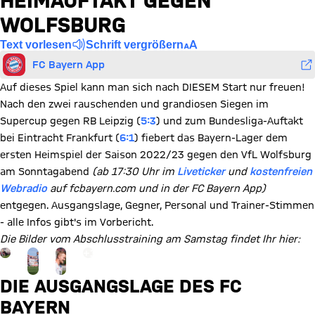
HEIMAUFTAKT GEGEN
WOLFSBURG
Text vorlesen
Schrift vergrößern
FC Bayern App
Auf dieses Spiel kann man sich nach DIESEM Start nur freuen!
Nach den zwei rauschenden und grandiosen Siegen im
Supercup gegen RB Leipzig (
5:3
) und zum Bundesliga-Auftakt
bei Eintracht Frankfurt (
6:1
) fiebert das Bayern-Lager dem
ersten Heimspiel der Saison 2022/23 gegen den VfL Wolfsburg
am Sonntagabend
(ab 17:30 Uhr im
Liveticker
und
kostenfreien
Webradio
auf fcbayern.com und in der FC Bayern App)
entgegen. Ausgangslage, Gegner, Personal und Trainer-Stimmen
- alle Infos gibt's im Vorbericht.
Die Bilder vom Abschlusstraining am Samstag findet Ihr hier:
Gehe zu Gallerie Seite: zur Galerie
+
16
DIE AUSGANGSLAGE DES FC
BAYERN