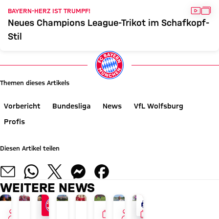
VIDEO
GAL
BAYERN-HERZ IST TRUMPF!
Neues Champions League-Trikot im Schafkopf-
Stil
Themen dieses Artikels
Vorbericht
Bundesliga
News
VfL Wolfsburg
Profis
Diesen Artikel teilen
WEITERE NEWS
INTERVIEW
GALLERIE
INTERVIEW
GALLERIE
PAULANER FANEVENT IN HONG KONG
AUDI SUMMER TOUR
JETZT INFORMIEREN
NEUER ADIDAS-LOOK
TOUR TALK
GALERIE
TOUR TALK
LIVE BEI FC BAYERN TV P