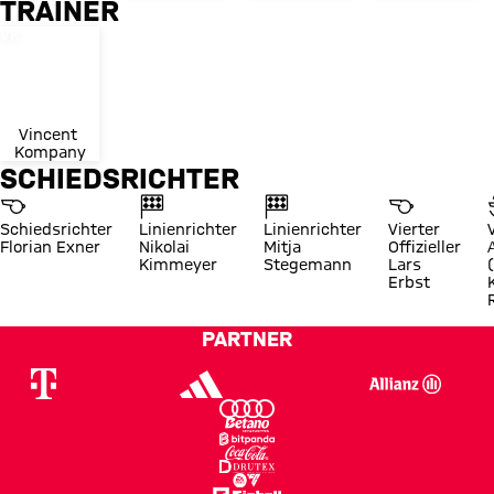
TRAINER
Trikotnummer
VK
Vincent 
Kompany
SCHIEDSRICHTER
Schiedsrichter
Linienrichter
Linienrichter
Vierter
Florian Exner
Nikolai
Mitja
Offizieller
Kimmeyer
Stegemann
Lars
Erbst
PARTNER