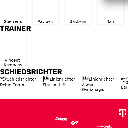
Guerreiro
Pavlović
Jackson
Tah
TRAINER
Trikotnummer
VK
Vincent 
Kompany
SCHIEDSRICHTER
V
Schiedsrichter
Linienrichter
Linienrichter
O
Robin Braun
Florian Heft
Asmir
Lar
Osmanagic