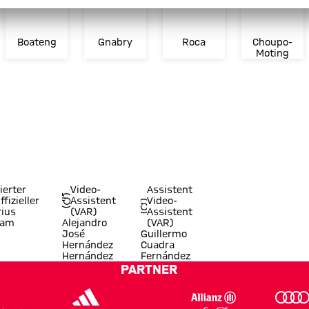
Boateng
Gnabry
Roca
Choupo-
Moting
ierter
Video-
Assistent
ffizieller
Assistent
Video-
ius
(VAR)
Assistent
ram
Alejandro
(VAR)
José
Guillermo
Hernández
Cuadra
Hernández
Fernández
PARTNER