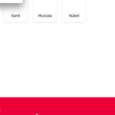
Sané
Musiala
Nübel