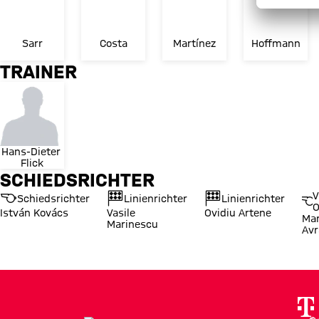
Sarr
Costa
Martínez
Hoffmann
TRAINER
Hans-Dieter 
Flick
SCHIEDSRICHTER
V
Schiedsrichter
Linienrichter
Linienrichter
O
István Kovács
Vasile
Ovidiu Artene
Mar
Marinescu
Av