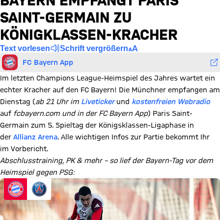
AYERN EMPFÄNGT PARIS S
AINT-GERMAIN ZU K
ÖNIGKLASSEN-KRACHER
Text vorlesen
Schrift vergrößern
FC Bayern App
Im letzten Champions League-Heimspiel des Jahres wartet ein
echter Kracher auf den FC Bayern! Die Münchner empfangen am
Dienstag (
ab 21 Uhr im
Liveticker
und
kostenfreien Webradio
auf
fcbayern.com und in der FC Bayern App
) Paris Saint-
Germain zum 5. Spieltag der Königsklassen-Ligaphase in
der
Allianz Arena
. Alle wichtigen Infos zur Partie bekommt Ihr
im Vorbericht.
Abschlusstraining, PK & mehr – so lief der Bayern-Tag vor dem
Heimspiel gegen PSG: