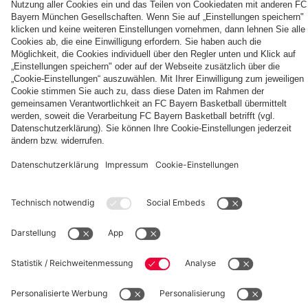
fcbayern.com
Basketball
Allianz Arena
Media Center
Jobs
FC Bayern Tours
©
FC Bayern München AG
–
2026
Impressum
Datenschutz
Nutzungsbedingungen
Barrierefreiheit
Kinder- und Jugendschutz
Hinweisgebersystem
FAQ
Kontakt
Verträge hier kündigen
Cookie-Einstellungen