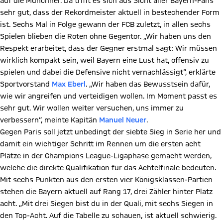
auf die Münchner. Da trifft es sich aus Sicht aller Bayern-Fans
sehr gut, dass der Rekordmeister aktuell in bestechender Form
ist. Sechs Mal in Folge gewann der FCB zuletzt, in allen sechs
Spielen blieben die Roten ohne Gegentor. „Wir haben uns den
Respekt erarbeitet, dass der Gegner erstmal sagt: Wir müssen
wirklich kompakt sein, weil Bayern eine Lust hat, offensiv zu
spielen und dabei die Defensive nicht vernachlässigt“, erklärte
Sportvorstand
Max Eberl
. „Wir haben das Bewusstsein dafür,
wie wir angreifen und verteidigen wollen. Im Moment passt es
sehr gut. Wir wollen weiter versuchen, uns immer zu
verbessern“, meinte Kapitän
Manuel Neuer
.
Gegen Paris soll jetzt unbedingt der siebte Sieg in Serie her und
damit ein wichtiger Schritt im Rennen um die ersten acht
Plätze in der Champions League-Ligaphase gemacht werden,
welche die direkte Qualifikation für das Achtelfinale bedeuten.
Mit sechs Punkten aus den ersten vier Königsklassen-Partien
stehen die Bayern aktuell auf Rang 17, drei Zähler hinter Platz
acht. „Mit drei Siegen bist du in der Quali, mit sechs Siegen in
den Top-Acht. Auf die Tabelle zu schauen, ist aktuell schwierig.