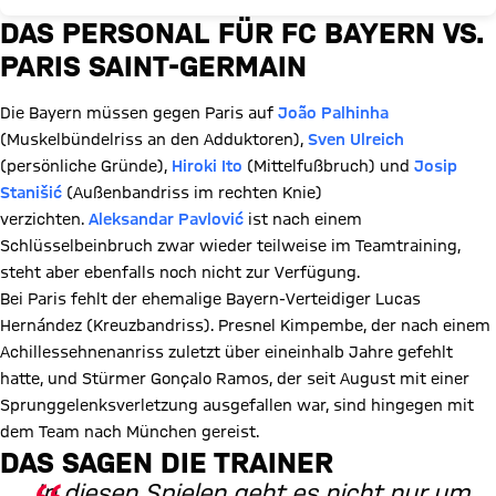
DAS PERSONAL FÜR FC BAYERN VS.
PARIS SAINT-GERMAIN
Die Bayern müssen gegen Paris auf
João Palhinha
(Muskelbündelriss an den Adduktoren),
Sven Ulreich
(persönliche Gründe),
Hiroki Ito
(Mittelfußbruch) und
Josip
Stanišić
(Außenbandriss im rechten Knie)
verzichten.
Aleksandar Pavlović
ist nach einem
Schlüsselbeinbruch zwar wieder teilweise im Teamtraining,
steht aber ebenfalls noch nicht zur Verfügung.
Bei Paris fehlt der ehemalige Bayern-Verteidiger Lucas
Hernández (Kreuzbandriss). Presnel Kimpembe, der nach einem
Achillessehnenanriss zuletzt über eineinhalb Jahre gefehlt
hatte, und Stürmer Gonçalo Ramos, der seit August mit einer
Sprunggelenksverletzung ausgefallen war, sind hingegen mit
dem Team nach München gereist.
DAS SAGEN DIE TRAINER
In diesen Spielen geht es nicht nur um