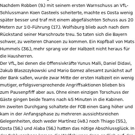
Nachdem Robben (9.) mit seinem ersten Warnschuss an VfL-
Schlussmann Koen Casteels scheiterte, machte es Costa wenig
später besser und traf mit einem abgefälschten Schuss aus 20
Metern zur 1:0-Führung (17.). Wolfsburg blieb auch nach dem
Rückstand seiner Marschroute treu. So taten sich die Bayern
schwer, zu weiteren Chancen zu kommen. Ein Kopfball von Mats
Hummels (36.), mehr sprang vor der Halbzeit nicht heraus für
die Hausherren.
Der VfL, bei denen die Offensivkräfte Yunus Malli, Daniel Didavi,
Jakub Blaszczykowski und Mario Gomez allesamt zunächst auf
der Bank saßen, wurde zwar Mitte der ersten Halbzeit ein wenig
mutiger, erfolgsversprechende Angriffsaktionen blieben bis
zum Pausenpfiff aber aus. Ohne einen einzigen Torschuss der
Gäste gingen beide Teams nach 45 Minuten in die Kabinen.
Im zweiten Durchgang schaltete der FCB einen Gang höher und
kam in der Anfangsphase zu mehreren aussichtsreichen
Gelegenheiten, doch weder Martínez (48.) noch Thiago (55.),
Costa (56.) und Alaba (56.) hatten das nötige Abschlussglück. In