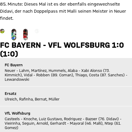
85. Minute: Dieses Mal ist es der ebenfalls eingewechselte
Didavi, der nach Doppelpass mit Malli seinen Meister in Neuer
findet.
Gehe zu Gallerie Seite: zur Galerie
+
9
FC BAYERN - VFL WOLFSBURG 1:0
(1:0)
FC Bayern
Neuer - Lahm, Martínez, Hummels, Alaba - Xabi Alonso (73.
Kimmich), Vidal - Robben (89. Coman), Thiago, Costa (87. Sanches) -
Lewandowski
Ersatz
Ulreich, Rafinha, Bernat, Müller
VfL Wolfsburg
Casteels - Knoche, Luiz Gustavo, Rodriguez - Bazoer (76. Didavi) -
Vieirinha, Seguin, Arnold, Gerhardt - Mayoral (46. Malli), Ntep (61.
Gomez)