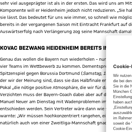
sehr viel ausgeprägter ist als in der ersten. Das wird uns am M
Komponente will er Heidenheim jedoch nicht reduzieren. „Sie ha
sie lässt. Das bedeutet für uns wie immer, so schnell wie möglic
bereits in der vergangenen Saison mit Eintracht Frankfurt auf 
Auswärtserfolg nach Verlängerung zog seine Mannschaft damals i
KOVAC BEZWANG HEIDENHEIM BEREITS IN DER VO
Genau das wollen die Bayern nun wiederholen – nur dass es dies
vier Teams im Wettbewerb zu kommen. Dementsprechend werden
Spitzenspiel gegen Borussia Dortmund (
Samstag, 18:30 Uhr
) ke
der wir der Meinung sind, dass sie das Halbfinale erreichen werd
Pokal „die nötige positive Atmosphäre, die wir für das Dortmund-
Verzichten muss der Bayern-Coach dabei aber auf die länger ve
Manuel Neuer am Dienstag mit Wadenproblemen im Abschlusstrain
entschieden werden. Sein Vertreter wäre dann wie schon
am W
warnte: „Wir müssen hochkonzentriert rangehen, eine ordentlic
natürlich auch von einer Zweitliga-Mannschaft gnadenlos ausgen