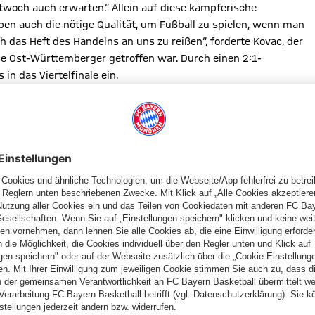
ittwoch auch erwarten.“ Allein auf diese kämpferische
ben auch die nötige Qualität, um Fußball zu spielen, wenn man
h das Heft des Handelns an uns zu reißen“, forderte Kovac, der
die Ost-Württemberger getroffen war. Durch einen 2:1-
n das Viertelfinale ein.
RSAISON
es Mal darum geht, im zehnten Jahr in Folge unter die besten
 die Münchner auch drei Tage vor dem Bundesliga-
ine Kräfte schonen. „Ich werde mit der Mannschaft spielen, bei
en“, verriet Kovac und erhoffte sich auch, mit einem Sieg im
Spiel brauchen“, zu holen.
rletzten
Arjen Robben und Alphonso Davies
. Zudem fehlte
ing, über einen Einsatz des Nationalkeepers soll kurzfristig
ochenende
Sven Ulreich, der ebenfalls vor den
Brenzstädtern
he Leistung bringen und wenige Fehler machen, weil das
utzt wird.“