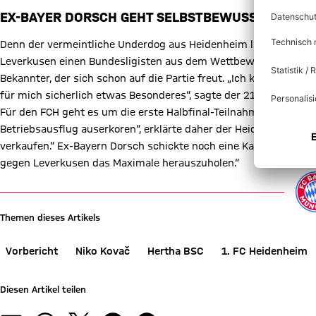
EX-BAYER DORSCH GEHT SELBSTBEWUSST INS DU
Denn der vermeintliche Underdog aus Heidenheim ließ bereits im
Leverkusen einen Bundesligisten aus dem Wettbewerb werfen konn
Bekannter, der sich schon auf die Partie freut. „Ich kenne da vi
für mich sicherlich etwas Besonderes“, sagte der 21-Jährige, de
Für den FCH geht es um die erste Halbfinal-Teilnahme überhaupt 
Betriebsausflug auserkoren“, erklärte daher der Heidenheimer K
verkaufen.“ Ex-Bayern Dorsch schickte noch eine Kampfansage hi
gegen Leverkusen das Maximale herauszuholen.“
Themen dieses Artikels
Vorbericht
Niko Kovač
Hertha BSC
1. FC Heidenheim
Diesen Artikel teilen