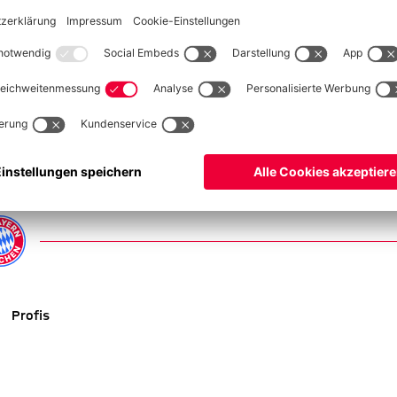
ELL
 Achtelfinale aufhorchen, als er beim 2:1 über Bayer 04
te. Seinen Anteil daran hatte in Niklas Dorsch auch ein alter
ele Jungs, auch die Betreuer und das ganze Umfeld. Daher wird es
r von 2012 bis 2018 das Bayern-Trikot trug.
in der Vereinsgeschichte. „Wir haben das Spiel sicher nicht als
apitän Marc Schnatterer und fügte hinzu: „Wir wollen uns gut
nterher: „Wir wollen alles reinhauen, was wir haben, um wie
Profis