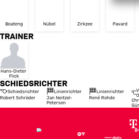
Boateng
Nübel
Zirkzee
Pavard
TRAINER
Hans-Dieter 
Flick
SCHIEDSRICHTER
V
Schiedsrichter
Linienrichter
Linienrichter
O
Robert Schröder
Jan Neitzel-
René Rohde
Chr
Petersen
Gü