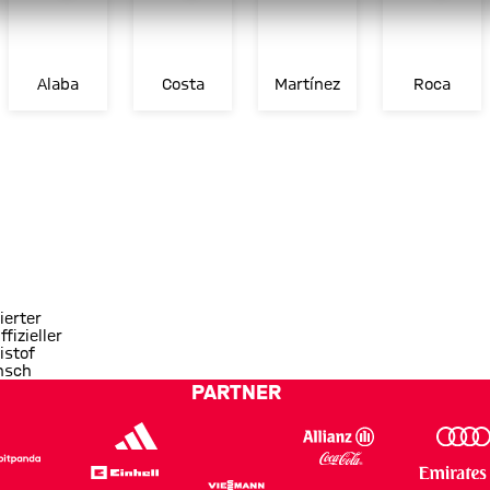
Alaba
Costa
Martínez
Roca
ierter
ffizieller
istof
nsch
PARTNER