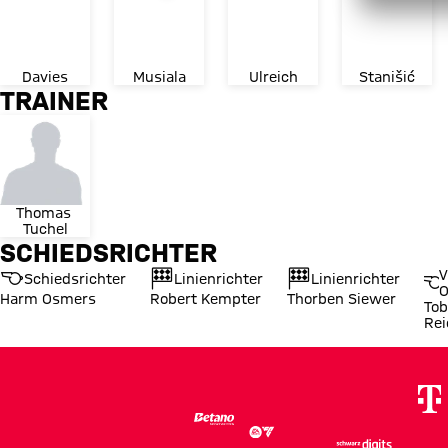
Davies
Musiala
Ulreich
Stanišić
TRAINER
Thomas 
Tuchel
SCHIEDSRICHTER
V
Schiedsrichter
Linienrichter
Linienrichter
O
Harm Osmers
Robert Kempter
Thorben Siewer
Tob
Rei