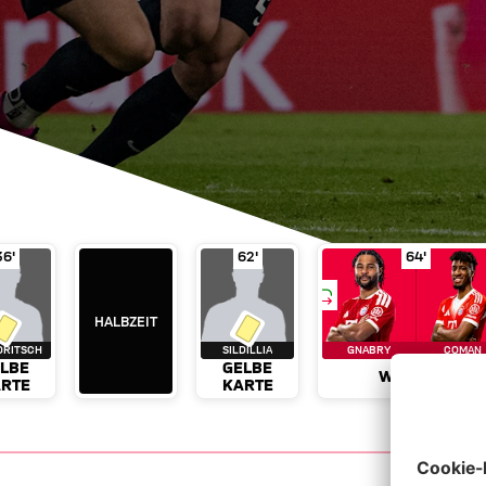
Dienstag, 04. April 2023, 18:45 UTC
Di., 04.04.2023, 18:45 UTC
19'
ielminute 27'
Gelbe Karte
Gregoritsch
Halbzeit
in Spielminute 36'
Gelbe Karte
Sildillia
in Spielminu
Wechsel
36'
62'
64'
DFB-Pokal
Viertelfinale
Allianz Arena - München
75.000 Zuschauer
HALBZEIT
ORITSCH
SILDILLIA
GNABRY
COMAN
LBE
GELBE
WECHSEL
RTE
KARTE
Galerie