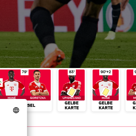
inute 64'
ür Grifo
in Spielminute 68'
Wechsel
Mané für Goretzka
Gelbe Karte
in Spielminute 79'
Upamecano
Gelbe Karte
in Spi
M
79'
83'
90'+2
MANÉ
GORETZKA
UPAMECANO
MANÉ
M
GELBE
GELBE
G
WECHSEL
KARTE
KARTE
K
News