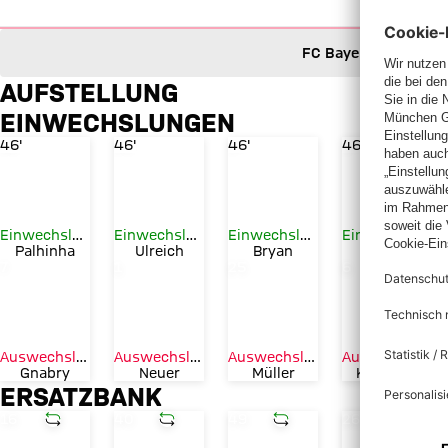
Aufstellung: FC Bayern vs. To
FC Bayern
FC Bayern München gegen Tottenham Hotspur
FC Bayern
TOTTENHAM
2 zu 1
2 : 1
AUFSTELLUNG
1 zu 0 nach Erste Halbzeit
Zwischenergebnis:
(
1:0
)
EINWECHSLUNGEN
FCB
Trikotnummer
Trikotnummer
Trikotnummer
Trikotnummer
16
46'
26
46'
17
46'
27
46'
Zum Spielbericht
Einwechslung
Einwechslung
Einwechslung
Einwechslung
Palhinha
Ulreich
Bryan
Laimer
Trikotnummer
Trikotnummer
Trikotnummer
Trikotnummer
7
1
25
6
Auswechslung
Auswechslung
Auswechslung
Auswechslung
Gnabry
Neuer
Müller
Kimmich
ERSATZBANK
Trikotnummer
Einwechslung
Trikotnummer
Einwechslung
Trikotnummer
Einwechslung
Trikotnummer
Einwech
16
40
49
26