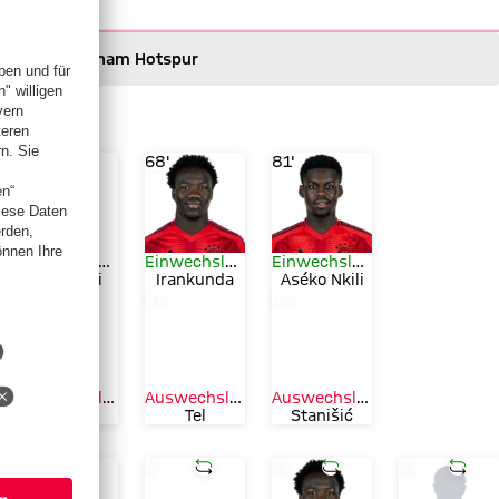
 Series 24/25
Tottenham Hotspur
Tottenham Hotspur
Trikotnummer
Trikotnummer
Trikotnummer
40
67'
31
68'
47
81'
Einwechslung
Einwechslung
Einwechslung
Mazraoui
Irankunda
Aséko Nkili
Trikotnummer
Trikotnummer
Trikotnummer
23
39
44
Auswechslung
Auswechslung
Auswechslung
Boey
Tel
Stanišić
hslung
Trikotnummer
Trikotnummer
Einwechslung
Trikotnummer
Einwechslung
Trikotnumme
Einwe
35
8
31
32