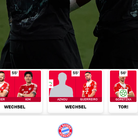
elminute 46'
etzka
in Spielminute 50'
Wechsel
Dier für Kim
in Spielminute 55'
Wechsel
Aznou für Guerreiro
Tor!
Go
55'
55'
56'
IER
KIM
AZNOU
GUERREIRO
GORETZKA
WECHSEL
WECHSEL
TOR!
lerie
FC Bayern TV
Aufstellung
Liveticker
Statistiken
Ne