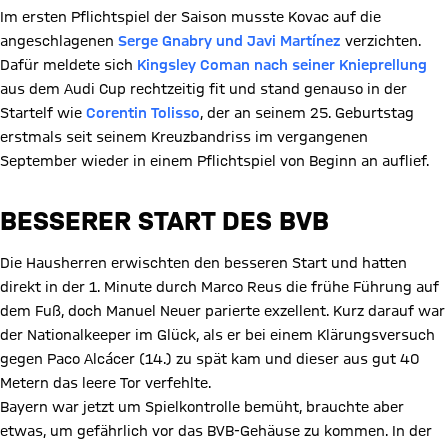
Im ersten Pflichtspiel der Saison musste Kovac auf die
angeschlagenen
Serge Gnabry und Javi Martínez
verzichten.
Dafür meldete sich
Kingsley Coman nach seiner Knieprellung
aus dem Audi Cup rechtzeitig fit und stand genauso in der
Startelf wie
Corentin Tolisso
, der an seinem 25. Geburtstag
erstmals seit seinem Kreuzbandriss im vergangenen
September wieder in einem Pflichtspiel von Beginn an auflief.
BESSERER START DES BVB
Die Hausherren erwischten den besseren Start und hatten
direkt in der 1. Minute durch Marco Reus die frühe Führung auf
dem Fuß, doch Manuel Neuer parierte exzellent. Kurz darauf war
der Nationalkeeper im Glück, als er bei einem Klärungsversuch
gegen Paco Alcácer (14.) zu spät kam und dieser aus gut 40
Metern das leere Tor verfehlte.
Bayern war jetzt um Spielkontrolle bemüht, brauchte aber
etwas, um gefährlich vor das BVB-Gehäuse zu kommen. In der