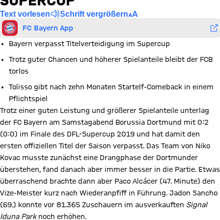
SUPERCUP
Text vorlesen
Schrift vergrößern
FC Bayern App
Bayern verpasst Titelverteidigung im Supercup
Trotz guter Chancen und höherer Spielanteile bleibt der FCB
torlos
Tolisso gibt nach zehn Monaten Startelf-Comeback in einem
Pflichtspiel
Trotz einer guten Leistung und größerer Spielanteile unterlag
der FC Bayern am Samstagabend Borussia Dortmund mit 0:2
(0:0) im Finale des DFL-Supercup 2019 und hat damit den
ersten offiziellen Titel der Saison verpasst. Das Team von Niko
Kovac musste zunächst eine Drangphase der Dortmunder
überstehen, fand danach aber immer besser in die Partie. Etwas
überraschend brachte dann aber Paco Alcácer (47. Minute) den
Vize-Meister kurz nach Wiederanpfiff in Führung. Jadon Sancho
(69.) konnte vor 81.365 Zuschauern im ausverkauften
Signal
Iduna Park
noch erhöhen.