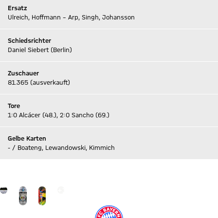
Ersatz
Ulreich, Hoffmann – Arp, Singh, Johansson
Schiedsrichter
Daniel Siebert (Berlin)
Zuschauer
81.365 (ausverkauft)
Tore
1:0 Alcácer (48.), 2:0 Sancho (69.)
Gelbe Karten
- / Boateng, Lewandowski, Kimmich
Zum Live-Ticker
Gehe zu Gallerie Seite: zur Galerie
+
10