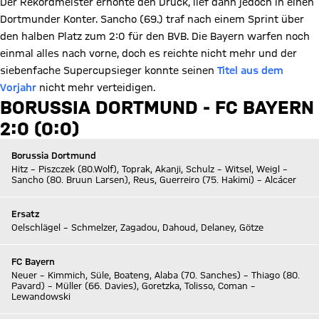
Der Rekordmeister erhöhte den Druck, lief dann jedoch in einen
Dortmunder Konter. Sancho (69.) traf nach einem Sprint über
den halben Platz zum 2:0 für den BVB. Die Bayern warfen noch
einmal alles nach vorne, doch es reichte nicht mehr und der
siebenfache Supercupsieger konnte seinen
Titel aus dem
Vorjahr
nicht mehr verteidigen.
BORUSSIA DORTMUND - FC BAYERN
2:0 (0:0)
Borussia Dortmund
Hitz – Piszczek (80.Wolf), Toprak, Akanji, Schulz – Witsel, Weigl –
Sancho (80. Bruun Larsen), Reus, Guerreiro (75. Hakimi) – Alcácer
Ersatz
Oelschlägel – Schmelzer, Zagadou, Dahoud, Delaney, Götze
FC Bayern
Neuer – Kimmich, Süle, Boateng, Alaba (70. Sanches) – Thiago (80.
Pavard) – Müller (66. Davies), Goretzka, Tolisso, Coman –
Lewandowski