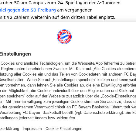
sruher SC am Campus zum 24. Spieltag in der A-Junioren
piel gegen den SC Freiburg
am vergangenen
it 42 Zählern weiterhin auf dem dritten Tabellenplatz.
n siebten Platz. Aber sowohl das 2:2-Unentschieden gegen den
 Karlsruhe
zeigen, dass die Gäste alles andere als zu
Hinrunde beim KSC nach 0:2-Rückstand dank eines Hattricks von
llen natürlich einen Sieg einfahren“, so FCB-Trainer Hoeneß.
 anders als im Spiel gegen Freiburg, bis zum Ende konsequent
? Die Mannschaft von Trainer Miroslav Klose trifft wie die U19
ie Partie des 24. Spieltags der B-Junioren Bundesliga
 den Tabellenzweiten TSG 1899 Hoffenheim sind die Münchner
nheimer im Heimspiel gegen die Stuttgarter Kickers (Anstoß
 Partien nicht mehr von der Tabellenspitze zu verdrängen und