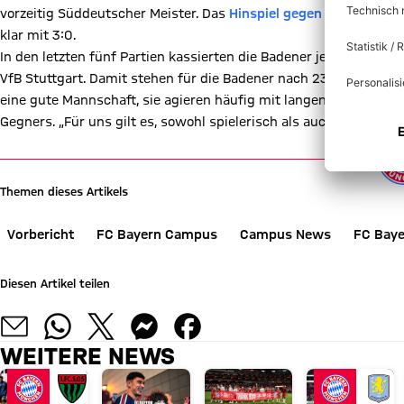
vorzeitig Süddeutscher Meister. Das
Hinspiel gegen den KSC a
klar mit 3:0.
In den letzten fünf Partien kassierten die Badener jedoch nur 
VfB Stuttgart. Damit stehen für die Badener nach 23 Spielen 27 
eine gute Mannschaft, sie agieren häufig mit langen Bälle und 
Gegners. „Für uns gilt es, sowohl spielerisch als auch läuferisc
Themen dieses Artikels
Vorbericht
FC Bayern Campus
Campus News
FC Bay
Diesen Artikel teilen
WEITERE NEWS