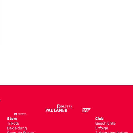
EO
Store
Club
Trikots
Geschichte
Bekleidung
Erfolge
Shop by Player
Autogrammkarten