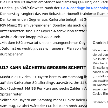
Die U19 des FC Bayern empfängt am Samstag (14 Uhr) den Karl
Bundesliga Süd/Südwest. Nach der
1:3-Niederlage im Nachhols
Donnerstag rangiert das von Sebastian Hoeneß trainierte Team m
Der kommenden Gegner aus Karlsruhe belegt mit 30 Punkten de
FSV Mainz 05 am vergangenen Spieltag als auch das
Hinspiel in
unterschätzen sind. Der Bayern-Nachwuchs setzte sich in der 
Joshua Zirkzee knapp mit 3:2 durch.
„Mit dem KSC erwartet uns ein unangenehmer Gegner, aber wir wo
„Dafür ist es wichtig, dass wir unseren Plan von Anfang an und
durchziehen!“
U17 KANN NÄCHSTEN GROSSEN SCHRITT MACHEN
Macht die U17 des FC Bayern bereits am Samstag ihr Meisterstück
auf den Karlsruher SC, allerdings auswärts. Um 11 Uhr beginnt d
Süd/Südwest. Mit 58 Punkten und sechs Zählern Vorsprung auf
Spitzenreiter.
Sollten die Bayern am Samstag mehr Punkte holen als die Hoffe
Samstag, 12 Uhr) wäre der FCB bei dann noch ausstehenden zwei