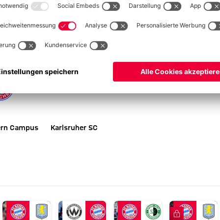
m FC Bayern Campus
gewann die Mannschaft von Miroslav Klose
ein Gegentor, unter anderem gelang ein 1:0-Auswärtssieg beim
Punkte und der neunte Tabellenplatz zu Buche. „Karlsruhe ist
gehen dann auf den zweiten“, warnt Klose vor den Stärken des
h an das Spiel gegen Mainz anzuknüpfen.“
ern Campus
Karlsruher SC
FC Bayern TV