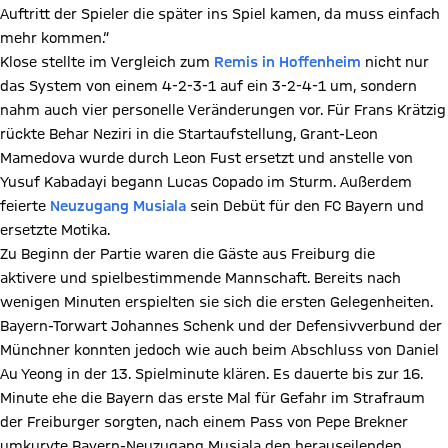
Auftritt der Spieler die später ins Spiel kamen, da muss einfach
mehr kommen.“
Klose stellte im Vergleich zum
Remis in Hoffenheim
nicht nur
das System von einem 4-2-3-1 auf ein 3-2-4-1 um, sondern
nahm auch vier personelle Veränderungen vor. Für Frans Krätzig
rückte Behar Neziri in die Startaufstellung, Grant-Leon
Mamedova wurde durch Leon Fust ersetzt und anstelle von
Yusuf Kabadayi begann Lucas Copado im Sturm. Außerdem
feierte
Neuzugang Musiala
sein Debüt für den FC Bayern und
ersetzte Motika.
Zu Beginn der Partie waren die Gäste aus Freiburg die
aktivere und spielbestimmende Mannschaft. Bereits nach
wenigen Minuten erspielten sie sich die ersten Gelegenheiten.
Bayern-Torwart Johannes Schenk und der Defensivverbund der
Münchner konnten jedoch wie auch beim Abschluss von Daniel
Au Yeong in der 13. Spielminute klären. Es dauerte bis zur 16.
Minute ehe die Bayern das erste Mal für Gefahr im Strafraum
der Freiburger sorgten, nach einem Pass von Pepe Brekner
umkurvte Bayern-Neuzugang Musiala den herauseilenden