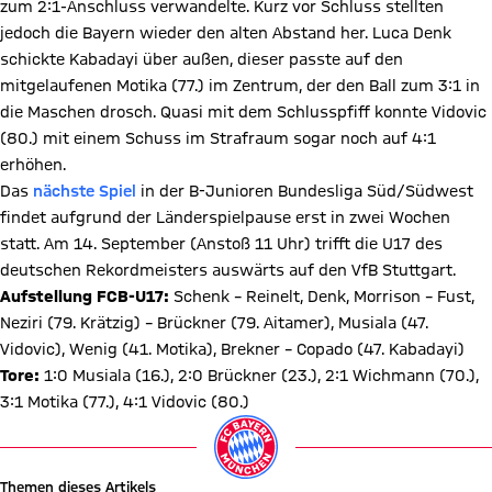
zum 2:1-Anschluss verwandelte. Kurz vor Schluss stellten
jedoch die Bayern wieder den alten Abstand her. Luca Denk
schickte Kabadayi über außen, dieser passte auf den
mitgelaufenen Motika (77.) im Zentrum, der den Ball zum 3:1 in
die Maschen drosch. Quasi mit dem Schlusspfiff konnte Vidovic
(80.) mit einem Schuss im Strafraum sogar noch auf 4:1
erhöhen.
Das
nächste Spiel
in der B-Junioren Bundesliga Süd/Südwest
findet aufgrund der Länderspielpause erst in zwei Wochen
statt. Am 14. September (Anstoß 11 Uhr) trifft die U17 des
deutschen Rekordmeisters auswärts auf den VfB Stuttgart.
Aufstellung FCB-U17:
Schenk – Reinelt, Denk, Morrison – Fust,
Neziri (79. Krätzig) – Brückner (79. Aitamer), Musiala (47.
Vidovic), Wenig (41. Motika), Brekner – Copado (47. Kabadayi)
Tore:
1:0 Musiala (16.), 2:0 Brückner (23.), 2:1 Wichmann (70.),
3:1 Motika (77.), 4:1 Vidovic (80.)
Themen dieses Artikels