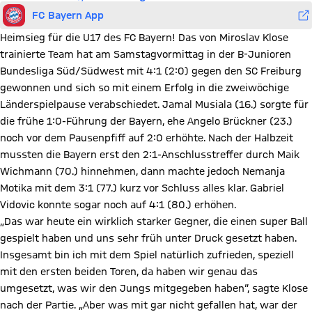
FC Bayern App
Heimsieg für die U17 des FC Bayern! Das von Miroslav Klose
trainierte Team hat am Samstagvormittag in der B-Junioren
Bundesliga Süd/Südwest mit 4:1 (2:0) gegen den SC Freiburg
gewonnen und sich so mit einem Erfolg in die zweiwöchige
Länderspielpause verabschiedet. Jamal Musiala (16.) sorgte für
die frühe 1:0-Führung der Bayern, ehe Angelo Brückner (23.)
noch vor dem Pausenpfiff auf 2:0 erhöhte. Nach der Halbzeit
mussten die Bayern erst den 2:1-Anschlusstreffer durch Maik
Wichmann (70.) hinnehmen, dann machte jedoch Nemanja
Motika mit dem 3:1 (77.) kurz vor Schluss alles klar. Gabriel
Vidovic konnte sogar noch auf 4:1 (80.) erhöhen.
„Das war heute ein wirklich starker Gegner, die einen super Ball
gespielt haben und uns sehr früh unter Druck gesetzt haben.
Insgesamt bin ich mit dem Spiel natürlich zufrieden, speziell
mit den ersten beiden Toren, da haben wir genau das
umgesetzt, was wir den Jungs mitgegeben haben“, sagte Klose
nach der Partie. „Aber was mit gar nicht gefallen hat, war der