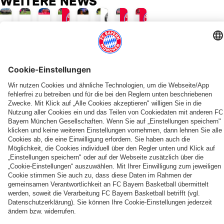
WEITERE NEWS
GALLERIE
INTERVIEW
AUDI SUMMER TOUR 2026
JETZT INFORMIEREN
AM 17. AUGUST
REGIONALLIGA BAYERN
REGIONALLIGA BAYERN
LIVETICKER
LIVE BEI FC BAYERN TV PLUS
TOUR TALK
Recap:
FC
Allianz
Erste
Dante-
Countdown
FCB
Jonas
Das
Bayern
FC
Auswärtsaufgabe:
Premiere
für
vor
Urbig:
war
Liveticker:
Bayern
Amateure
gegen
den
Aston
„Man
der
Alle
Team
zu
Aufsteiger:
Audi
Villa:
muss
AUCH INTERESSANT
Donnerstag
Infos
Day
Gast
Amateure
Football
„Gute
immer
des
rund
in
starten
Summit
ONLINE STORE
FC Bayern TV PLUS
Die FC Bayern Apps
Herausforderung
100
Home
Alle
Immer
FC
um
Burghausen
in
gegen
gegen
Prozent
Trikot
Spiele,
top
2026/27
alle
informiert
Bayern
unsere
neue
Aston
ein
abliefern“
Tore,
Jetzt entdecken
Jetzt abonnieren!
Jetzt downloaden!
Highlights
in
Profis
Saison
Villa
und
Top-
PARTNER
Emotionen
Hongkong
Team“