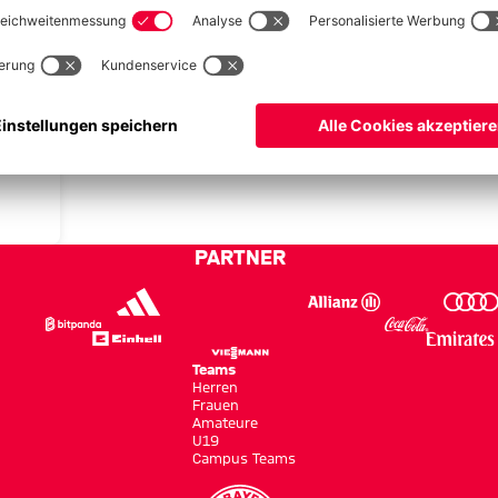
WUCHS
:
rts
tern,
ngt
PARTNER
Teams
Herren
Frauen
Amateure
U19
Campus Teams