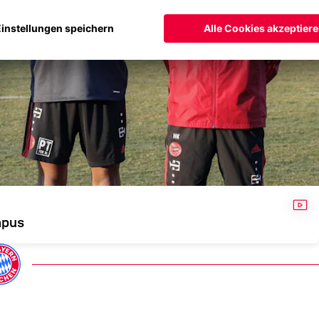
VID
mpus