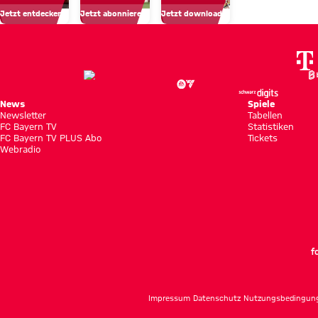
in
unsere
Jetzt entdecken
Jetzt abonnieren!
Jetzt downloaden!
Hongkong
Profis
News
Spiele
Newsletter
Tabellen
FC Bayern TV
Statistiken
FC Bayern TV PLUS Abo
Tickets
Webradio
f
Impressum
Datenschutz
Nutzungsbedingun