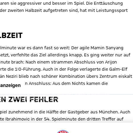
aren sie aggressiver und besser im Spiel. Die Enttäuschung
 der zweiten Halbzeit aufgetreten sind, hat mit Leistungssport
BZEIT
elminute war es dann fast so weit: Der agile Mamin Sanyang
zt, verfehlte das Ziel allerdings knapp. Es ging weiter nur auf
 Minute brach: Nach einem strammen Abschluss von Arijon
te die 1:0-Führung. Auch in der Folge verlagerte die Galm-Elf
itän Neziri blieb nach schöner Kombination übers Zentrum eiskalt
CB dann aber den Anschluss: Aus dem Nichts kamen die
 anzeigen
, Ihre Daten (z. B. IP-Adresse) mit Hilfe von Cookies zu verarbeiten.
EN ZWEI FEHLER
hnen die Inhalte anzuzeigen. Diese Einstellung wird für alle Inhalte
können dies jederzeit in der
Cookie-Einwilligungslösung
ändern.
chutzerklärung
 Spiel zunehmend in die Hälfte der Gastgeber aus München. Auch
Ibrahimovic in der 54. Spielminute den dritten Treffer auf
auer. In der Folge plätscherte die Begegnung dem Ende