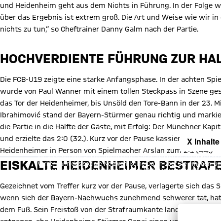
und Heidenheim geht aus dem Nichts in Führung. In der Folge w
über das Ergebnis ist extrem groß. Die Art und Weise wie wir in
nichts zu tun,“ so Cheftrainer Danny Galm nach der Partie.
HOCHVERDIENTE FÜHRUNG ZUR HAL
Die FCB-U19 zeigte eine starke Anfangsphase. In der achten Spi
wurde von Paul Wanner mit einem tollen Steckpass in Szene geset
das Tor der Heidenheimer, bis Unsöld den Tore-Bann in der 23.
Ibrahimović stand der Bayern-Stürmer genau richtig und markier
die Partie in die Hälfte der Gäste, mit Erfolg: Der Münchner Kap
und erzielte das 2:0 (32.). Kurz vor der Pause kassierte der F
X Inhalte
Heidenheimer in Person von Spielmacher Arslan zum 2:1 (44.)
Mit Klick auf den Button ermöglichen Sie es diesem sozialen Netzwerk
EISKALTE HEIDENHEIMER BESTRAF
Vorher kann das soziale Netzwerk keine Daten über Sie erheben, um I
des sozialen Netzwerks auf unserer Website gespeichert und Sie 
Details:
Datens
Gezeichnet vom Treffer kurz vor der Pause, verlagerte sich das
wenn sich der Bayern-Nachwuchs zunehmend schwerer tat, hatte 
dem Fuß. Sein Freistoß von der Strafraumkante landete in der M