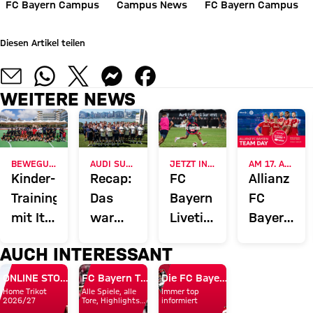
FC Bayern Campus
Campus News
FC Bayern Campus
Diesen Artikel teilen
WEITERE NEWS
BEWEGUNGSFÖRDERUNG
AUDI SUMMER TOUR 2026
JETZT INFORMIEREN
AM 17. AUGUST
Kinder-
Recap:
FC
Allianz
Training
Das
Bayern
FC
mit Ito,
war
Liveticker:
Bayern
Ibrahimović
der
Alle
Team
AUCH INTERESSANT
und
Donnerstag
Infos
Day
Elber
des FC
rund
ONLINE STORE
FC Bayern TV PLUS
Die FC Bayern Apps
Home Trikot
Alle Spiele, alle
Immer top
Bayern
um
2026/27
Tore, Highlights
informiert
und Emotionen