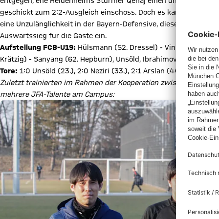
entgegen, ehe Heidenheims Stürmer Qenaj einen ungenauen Qu
geschickt zum 2:2-Ausgleich einschoss. Doch es kam noch bitter
eine Unzulänglichkeit in der Bayern-Defensive, dieses Mal verlor
Auswärtssieg für die Gäste ein.
Aufstellung FCB-U19:
Hülsmann (52. Dressel) - Vinlöf (88. Wenig
Krätzig) - Sanyang (62. Hepburn), Unsöld, Ibrahimović
Tore:
1:0 Unsöld (23.), 2:0 Neziri (33.), 2:1 Arslan (44.), 2:2 Qenaj
Zuletzt trainierten im Rahmen der Kooperation zwischen dem 
mehrere JFA-Talente am Campus: