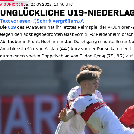
A-JUNIOREN
Sa., 23.04.2022, 13:46 UTC
UNGLÜCKLICHE U19-NIEDERLAG
Text vorlesen
Schrift vergrößern
Die
U19
des FC Bayern hat ihr letztes Heimspiel der A-Junioren
Gegen den abstiegsbedrohten Gast vom 1. FC Heidenheim brach
Abstauber in Front. Noch im ersten Durchgang erhöhte Behar Nez
Anschlusstreffer von Arslan (44.) kurz vor der Pause kam der 1.
durch einen späten Doppelschlag von Elidon Qenaj (75., 85.) auf 