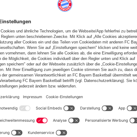
erpass von Bayern-Verteidiger Liam Morisson aufnahm und
er für die Hausherren. Zehn Minuten später nutzte erneut Qenaj
 Luca Denk den Ball als letzter Mann, und schob zum 2:3-
), Denk, Morrison, Manuba - Pavlovic, Neziri, Wanner (86.
 (75.), 2:3 Qenaj (85.)
FC Bayern München und dem japanischen Fußballverband