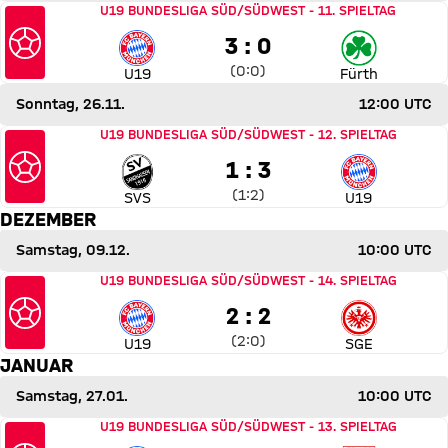
Spiel FC Bayern U19 gegen SpVgg Greuther Fürth U19
U19 BUNDESLIGA SÜD/SÜDWEST
-
11. SPIELTAG
3 zu 0
3 : 0
Zwischenergebnis:
0 zu 0 nach Erste Halbzeit
(
0:0
)
U19
Fürth
Sonntag, 26.11.
12:00 UTC
Spiel SV Sandhausen gegen FC Bayern U19
U19 BUNDESLIGA SÜD/SÜDWEST
-
12. SPIELTAG
1 zu 3
1 : 3
Zwischenergebnis:
1 zu 2 nach Erste Halbzeit
(
1:2
)
SVS
U19
DEZEMBER
Samstag, 09.12.
10:00 UTC
Spiel FC Bayern U19 gegen Eintracht Frankfurt U19
U19 BUNDESLIGA SÜD/SÜDWEST
-
14. SPIELTAG
2 zu 2
2 : 2
Zwischenergebnis:
2 zu 0 nach Erste Halbzeit
(
2:0
)
U19
SGE
JANUAR
Samstag, 27.01.
10:00 UTC
Spiel FC Bayern U19 gegen VfB Stuttgart U19
U19 BUNDESLIGA SÜD/SÜDWEST
-
13. SPIELTAG