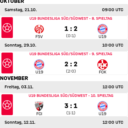
OKTOBER
Samstag, 21.10.
09:00 UTC
Spiel FSV Mainz 05 U19 gegen FC Bayern U19
U19 BUNDESLIGA SÜD/SÜDWEST
-
8. SPIELTAG
1 zu 2
1 : 2
Zwischenergebnis:
0 zu 1 nach Erste Halbzeit
(
0:1
)
FSV
U19
Sonntag, 29.10.
10:00 UTC
Spiel FC Bayern U19 gegen 1. FC Kaiserslautern U19
U19 BUNDESLIGA SÜD/SÜDWEST
-
9. SPIELTAG
2 zu 2
2 : 2
Zwischenergebnis:
2 zu 0 nach Erste Halbzeit
(
2:0
)
U19
FCK
NOVEMBER
Freitag, 03.11.
12:00 UTC
Spiel FC Ingolstadt 04 U19 gegen FC Bayern U19
U19 BUNDESLIGA SÜD/SÜDWEST
-
10. SPIELTAG
3 zu 1
3 : 1
Zwischenergebnis:
1 zu 1 nach Erste Halbzeit
(
1:1
)
FCI
U19
Sonntag, 12.11.
12:00 UTC