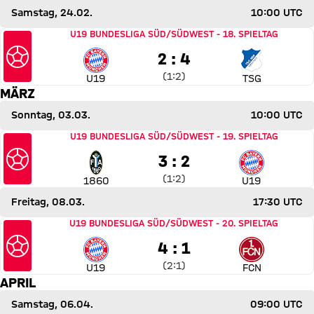
Samstag, 24.02.
10:00 UTC
Spiel FC Bayern U19 gegen TSG 1899 Hoffenheim U19
U19 BUNDESLIGA SÜD/SÜDWEST
-
18. SPIELTAG
2 zu 4
2 : 4
Zwischenergebnis:
1 zu 2 nach Erste Halbzeit
(
1:2
)
U19
TSG
MÄRZ
Sonntag, 03.03.
10:00 UTC
Spiel TSV 1860 München U19 gegen FC Bayern U19
U19 BUNDESLIGA SÜD/SÜDWEST
-
19. SPIELTAG
3 zu 2
3 : 2
Zwischenergebnis:
1 zu 2 nach Erste Halbzeit
(
1:2
)
1860
U19
Freitag, 08.03.
17:30 UTC
Spiel FC Bayern U19 gegen 1. FC Nürnberg U19
U19 BUNDESLIGA SÜD/SÜDWEST
-
20. SPIELTAG
4 zu 1
4 : 1
Zwischenergebnis:
2 zu 1 nach Erste Halbzeit
(
2:1
)
U19
FCN
APRIL
Samstag, 06.04.
09:00 UTC