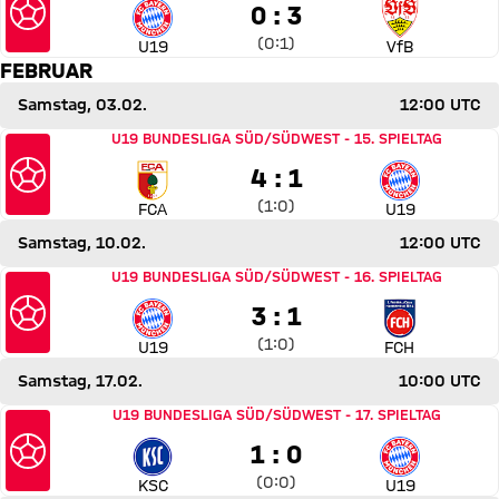
0 zu 3
0 : 3
Zwischenergebnis:
0 zu 1 nach Erste Halbzeit
(
0:1
)
U19
VfB
FEBRUAR
Samstag, 03.02.
12:00 UTC
Spiel FC Augsburg U19 gegen FC Bayern U19
U19 BUNDESLIGA SÜD/SÜDWEST
-
15. SPIELTAG
4 zu 1
4 : 1
Zwischenergebnis:
1 zu 0 nach Erste Halbzeit
(
1:0
)
FCA
U19
Samstag, 10.02.
12:00 UTC
Spiel FC Bayern U19 gegen 1. FC Heidenheim U19
U19 BUNDESLIGA SÜD/SÜDWEST
-
16. SPIELTAG
3 zu 1
3 : 1
Zwischenergebnis:
1 zu 0 nach Erste Halbzeit
(
1:0
)
U19
FCH
Samstag, 17.02.
10:00 UTC
Spiel Karlsruher SC U19 gegen FC Bayern U19
U19 BUNDESLIGA SÜD/SÜDWEST
-
17. SPIELTAG
1 zu 0
1 : 0
Zwischenergebnis:
0 zu 0 nach Erste Halbzeit
(
0:0
)
KSC
U19