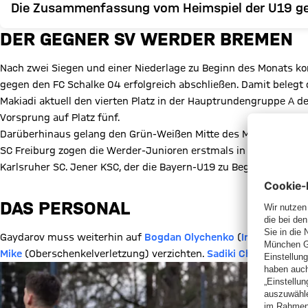
Die Zusammenfassung vom Heimspiel der U19 g
DER GEGNER SV WERDER BREMEN
Nach zwei Siegen und einer Niederlage zu Beginn des Monats k
gegen den FC Schalke 04 erfolgreich abschließen. Damit belegt 
Makiadi aktuell den vierten Platz in der Hauptrundengruppe A d
Vorsprung auf Platz fünf.
Darüberhinaus gelang den Grün-Weißen Mitte des Monats Histo
SC Freiburg zogen die Werder-Junioren erstmals in der Geschicht
Karlsruher SC. Jener KSC, der die Bayern-U19 zu Beginn der Saiso
DAS PERSONAL
Gaydarov muss weiterhin auf
Bogdan Olychenko
(
Innenbandver
Mike
(Oberschenkelverletzung) verzichten.
Sadiki Chemwor
ist 