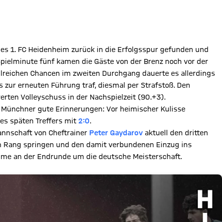
s 1. FC Heidenheim zurück in die Erfolgsspur gefunden und
pielminute fünf kamen die Gäste von der Brenz noch vor der
lreichen Chancen im zweiten Durchgang dauerte es allerdings
s zur erneuten Führung traf, diesmal per Strafstoß. Den
ten Volleyschuss in der Nachspielzeit (90.+3).
 Münchner gute Erinnerungen: Vor heimischer Kulisse
es späten Treffers mit
2:0
.
annschaft von Cheftrainer
Peter Gaydarov
aktuell den dritten
en Rang springen und den damit verbundenen Einzug ins
lnahme an der Endrunde um die deutsche Meisterschaft.