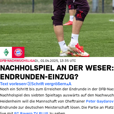
DFB-NACHWUCHSLIGA
Di., 01.04.2025, 13:35 UTC
NACHHOLSPIEL AN DER WESER: 
ENDRUNDEN-EINZUG?
Text vorlesen
Schrift vergrößern
Noch ein Schritt bis zum Erreichen der Endrunde in der DFB-Nach
Nachholspiel des siebten Spieltags auswärts auf den Nachwu
Heidenheim will die Mannschaft von Cheftrainer
Peter Gaydarov
Endrunde zur deutschen Meisterschaft lösen. Die Partie an Plat
live mit
FC Bayern TV PLUS
zu sehen.