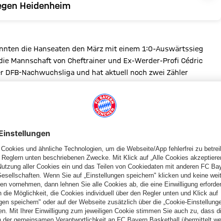
egen Heidenheim
onnten die Hanseaten den März mit einem 1:0-Auswärtssieg
die Mannschaft von Cheftrainer und Ex-Werder-Profi Cédric
er DFB-Nachwuchsliga und hat aktuell noch zwei Zähler
risches: Dank eines überzeugenden 5:1-Auswärtserfolgs beim
e ins DFB-Pokalfinale der Junioren ein. Gegner dort: der
n in der ersten Pokalrunde ausschaltete (5:6 n. E.).
letzung
),
Max Mergner
(Sprunggelenksverletzung) und
Wisdom
hingegen wieder genesen.