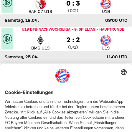
0 zu 3
0 : 3
Zwischenergebnis:
0 zu 2 nach Erste Halbzeit
(
0:2
)
BAK 07 U19
U19
Samstag, 18.04.
09:00 UTC
Spiel Borussia Mönchengladbach U19 gegen FC Bayern U
U19 DFB-NACHWUCHSLIGA
-
9. SPIELTAG - HAUPTRUNDE
2 zu 2
2 : 2
Zwischenergebnis:
0 zu 1 nach Erste Halbzeit
(
0:1
)
BMG U19
U19
Samstag, 25.04.
11:00 UTC
Spiel FC Bayern U19 gegen RB Leipzig U19
U19 DFB-NACHWUCHSLIGA
-
10. SPIELTAG - HAUPTRUNDE
3 zu 3
3 : 3
Zwischenergebnis:
2 zu 3 nach Erste Halbzeit
(
2:3
)
U19
RBL
MAI
Samstag, 02.05.
09:00 UTC
Spiel 1. FC Köln U19 gegen FC Bayern U19
U19 DFB-NACHWUCHSLIGA
-
ACHTELFINALE
4 zu 0
4 : 0
Zwischenergebnis:
2 zu 0 nach Erste Halbzeit
(
2:0
)
KOE
U19