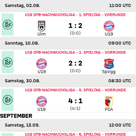
07 U19
Samstag, 02.08.
11:00 UTC
Spiel SSV Ulm U19 gegen FC Bayern U19
U19 DFB-NACHWUCHSLIGA
-
1. SPIELTAG - VORRUNDE
Zum Spielbericht
1 zu 2
1 : 2
Zwischenergebnis:
0 zu 0 nach Erste Halbzeit
(
0:0
)
Ulm
U19
Sonntag, 10.08.
09:00 UTC
Spiel FC Bayern U19 gegen SpVgg Unterhaching U19
U19 DFB-NACHWUCHSLIGA
-
2. SPIELTAG - VORRUNDE
2 zu 2
2 : 2
Zwischenergebnis:
0 zu 0 nach Erste Halbzeit
(
0:0
)
U19
SpVgg
Samstag, 30.08.
08:30 UTC
Spiel FC Bayern U19 gegen FC Augsburg U19
U19 DFB-NACHWUCHSLIGA
-
5. SPIELTAG - VORRUNDE
4 zu 1
4 : 1
Zwischenergebnis:
4 zu 1 nach Erste Halbzeit
(
4:1
)
U19
FCA
SEPTEMBER
Samstag, 13.09.
12:00 UTC
Spiel FC Bayern U19 gegen Stuttgarter Kickers U19
U19 DFB-NACHWUCHSLIGA
-
6. SPIELTAG - VORRUNDE