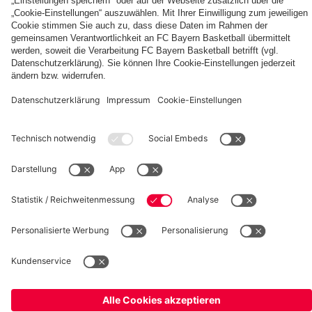
fcbayern.com
Basketball
Allianz Arena
Media Center
Jobs
FC Bayern Tours
©
FC Bayern München AG
–
2026
Impressum
Datenschutz
Nutzungsbedingungen
Barrierefreiheit
Kinder- und Jugendschutz
Hinweisgebersystem
FAQ
Kontakt
Verträge hier kündigen
Cookie-Einstellungen