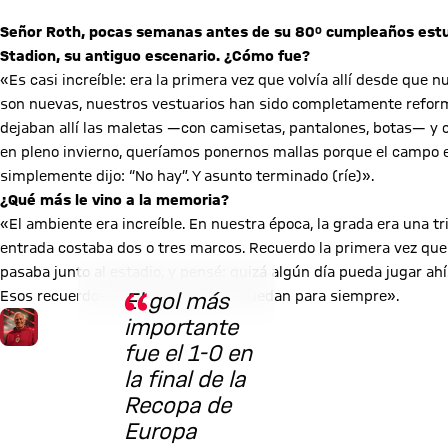
Señor Roth, pocas semanas antes de su 80º cumpleaños estuvo
Stadion, su antiguo escenario. ¿Cómo fue?
«Es casi increíble: era la primera vez que volvía allí desde qu
son nuevas, nuestros vestuarios han sido completamente refor
dejaban allí las maletas —con camisetas, pantalones, botas— y 
en pleno invierno, queríamos ponernos mallas porque el campo
simplemente dijo: “No hay”. Y asunto terminado (ríe)».
¿Qué más le vino a la memoria?
«El ambiente era increíble. En nuestra época, la grada era una t
entrada costaba dos o tres marcos. Recuerdo la primera vez que fu
© FC Bayern
pasaba junto al estadio, y pensé: quizá algún día pueda jugar ahí
Esos recuerdos, esa sensación, se quedan para siempre».
El gol más
importante
fue el 1-0 en
la final de la
Recopa de
Europa