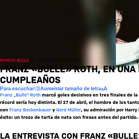
MUNICH BULLS
lun., 27/04/2026 11:07 UTC
FRANZ «BULLE» ROTH, EN UNA 
CUMPLEAÑOS
Para escuchar
Aumentar tamaño de letra
Franz „Bulle“ Roth
marcó goles decisivos en tres finales de la
récord sería hoy distinta. El 27 de abril, el hombre de los t
con
Franz Beckenbauer
y
Gerd Müller
, su admiración por Harry
éxito: un trozo de tarta de nata con fresas antes del partido.
LA ENTREVISTA CON FRANZ «BULLE