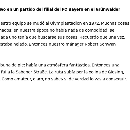
 en un partido del filial del FC Bayern en el Grünwalder
e nuestro equipo se mudó al Olympiastadion en 1972. Muchas cosas
mados; en nuestra época no había nada de comodidad: se
cada uno tenía que buscarse sus cosas. Recuerdo que una vez,
 estaba helado. Entonces nuestro mánager Robert Schwan
ribuna de pie; había una atmósfera fantástica. Entonces una
i a la Säbener Straße. La ruta subía por la colina de Giesing,
. Como amateur, claro, no sabes si de verdad lo vas a conseguir.