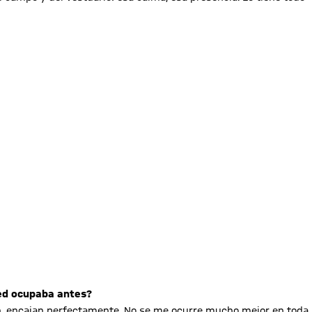
ted ocupaba antes?
n, encajan perfectamente. No se me ocurre mucho mejor en toda