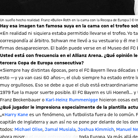
Un sueño hecho realidad: Franz «Bulle» Roth en la cama con la Recopa de Europa | © 
Hay esa imagen tan famosa suya en la cama con el trofeo sob
«En realidad ni siquiera estaba permitido llevarse el trofeo. Yo 
correspondía al árbitro. Schwan me llevó a su vestuario y él me l
firmas desaparecieron. El balón puede verse en el Museo del FC 
Usted está con frecuencia en el Allianz Arena. ¿Qué opinión 
tercera Copa de Europa consecutiva?
«Siempre hay distintas épocas, pero el FC Bayern lleva décadas
esto —y ya van casi 60 años—, el club siempre ha estado entre l
muy orgullosos. Eso se debe a que el club está extraordinariame
1979 fue la mayor suerte posible. El FC Bayern es Uli Hoeneß… y 
Franz Beckenbauer o
Karl-Heinz Rummenigge
hicieron cosas ext
¿Qué jugador le impresiona especialmente de la plantilla actu
„«
Harry Kane
es un fenómeno, un futbolista fuera de lo común. 
capitán de Inglaterra y aun así no se pone por delante de los de
todos:
Michael Olise
,
Jamal Musiala
,
Joshua Kimmich
,
Manuel N
ahora mismo el mejor entrenador de toda Europa. Va más allá del