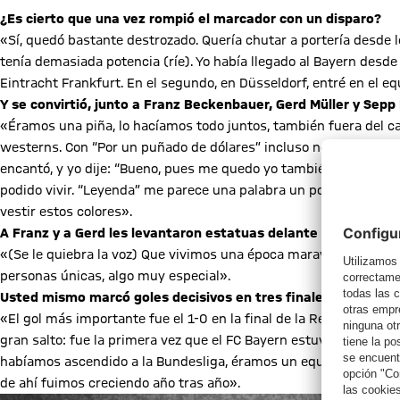
¿Es cierto que una vez rompió el marcador con un disparo?
«Sí, quedó bastante destrozado. Quería chutar a portería desde l
tenía demasiada potencia (ríe). Yo había llegado al Bayern desde 
Eintracht Frankfurt. En el segundo, en Düsseldorf, entré en el eq
Y se convirtió, junto a Franz Beckenbauer, Gerd Müller y Sepp
«Éramos una piña, lo hacíamos todo juntos, también fuera del c
westerns. Con “Por un puñado de dólares” incluso nos quedamos 
encantó, y yo dije: “Bueno, pues me quedo yo también”. Le esto
podido vivir. “Leyenda” me parece una palabra un poco demasia
vestir estos colores».
A Franz y a Gerd les levantaron estatuas delante del Allianz A
«(Se le quiebra la voz) Que vivimos una época maravillosa. Que
personas únicas, algo muy especial».
Usted mismo marcó goles decisivos en tres finales de la Cop
«El gol más importante fue el 1-0 en la final de la Recopa de E
gran salto: fue la primera vez que el FC Bayern estuvo en boca d
habíamos ascendido a la Bundesliga, éramos un equipo muy joven
de ahí fuimos creciendo año tras año».