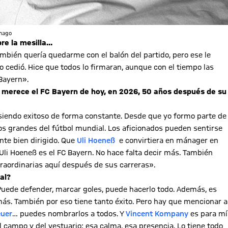
Imago
re la mesilla…
también quería quedarme con el balón del partido, pero ese le
o cedió. Hice que todos lo firmaran, aunque con el tiempo las
Bayern».
le merece el FC Bayern de hoy, en 2026, 50 años después de su
 siendo exitoso de forma constante. Desde que yo formo parte de
os grandes del fútbol mundial. Los aficionados pueden sentirse
nte bien dirigido. Que
Uli Hoeneß
e convirtiera en mánager en
Uli Hoeneß es el FC Bayern. No hace falta decir más. También
raordinarias aquí después de sus carreras».
al?
Puede defender, marcar goles, puede hacerlo todo. Además, es
más. También por eso tiene tanto éxito. Pero hay que mencionar a
euer
… puedes nombrarlos a todos. Y ​​​​​​​
Vincent Kompany
es para mí
 campo y del vestuario: esa calma, esa presencia. Lo tiene todo