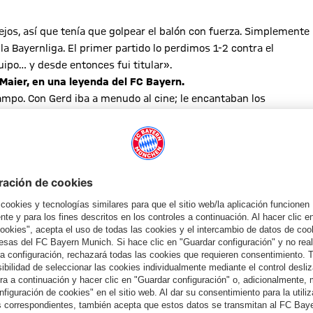
ejos, así que tenía que golpear el balón con fuerza. Simplemente
la Bayernliga. El primer partido lo perdimos 1-2 contra el
uipo… y desde entonces fui titular».
 Maier, en una leyenda del FC Bayern.
ampo. Con Gerd iba a menudo al cine; le encantaban los
sentados y vimos la película dos veces seguidas. A Gerd le
y inmensamente agradecido al FC Bayern por todo lo que he
do grande; para mí, simplemente siempre fue algo muy especial
rena. ¿Qué le gustaría decirles hoy?
 soy inmensamente feliz de que nos hiciéramos amigos. Que eran
a de Europa. ¿Cuál es el más importante para usted?
uropa contra el Glasgow Rangers en Núremberg. Aquello fue el
e todos también a nivel internacional. Solo dos años antes
, claramente el outsider, pero logramos imponernos. A partir