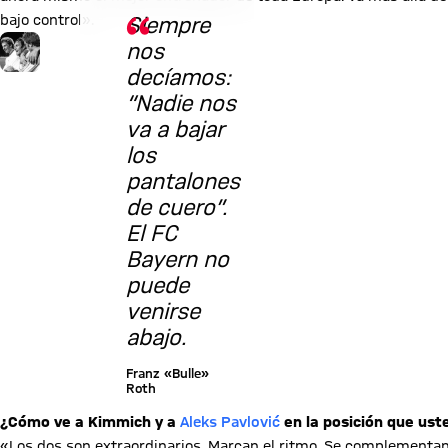
© Imago
bajo control».
Siempre
nos
decíamos:
“Nadie nos
va a bajar
los
pantalones
de cuero”.
El FC
Bayern no
puede
venirse
abajo.
Franz «Bulle»
Roth
¿Cómo ve a Kimmich y a
Aleks Pavlović
en la posición que us
«Los dos son extraordinarios. Marcan el ritmo. Se complementa