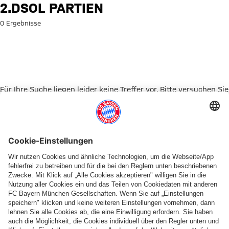
Suche: 2.DSOL Partien
2.DSOL PARTIEN
0 Ergebnisse
Für Ihre Suche liegen leider keine Treffer vor. Bitte versuchen Sie
es mit einem anderen Suchbegriff.
Zur Startseite
PARTNER