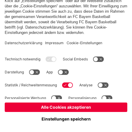
Kidsclub
Allianz Arena
Forum
MedienCenter
Basketball
©
FC Bayern München AG
–
2026
Impressum
Datenschutz
Nutzungsbedingungen
Barrierefreiheit
Kontakt
Cookie Einstellungen