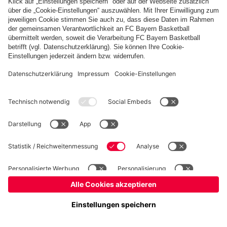
Kidsclub
Allianz Arena
Forum
MedienCenter
Basketball
©
FC Bayern München AG
–
2026
Impressum
Datenschutz
Nutzungsbedingungen
Barrierefreiheit
Kontakt
Cookie Einstellungen