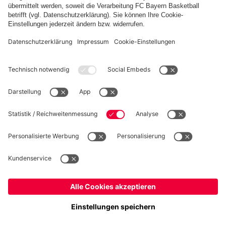
Weitere Inhalte anzeigen
PARTNER
Kidsclub
Allianz Arena
Forum
MedienCenter
Basketball
©
FC Bayern München AG
–
2026
Impressum
Datenschutz
Nutzungsbedingungen
Barrierefreiheit
Kontakt
Cookie Einstellungen