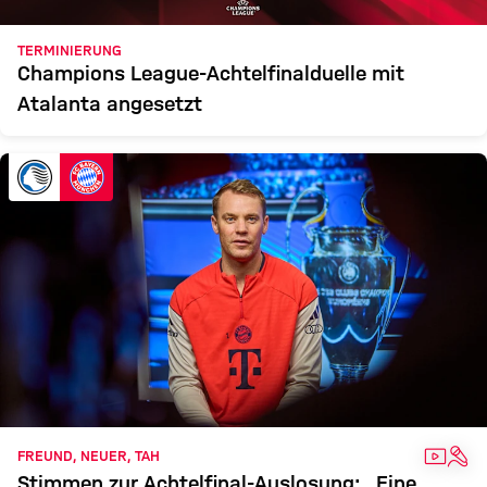
TERMINIERUNG
Champions League-Achtelfinalduelle mit
Atalanta angesetzt
VIDEO
INT
FREUND, NEUER, TAH
Stimmen zur Achtelfinal-Auslosung: „Eine