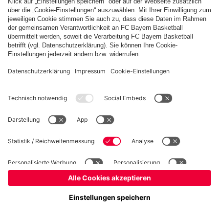
Kidsclub
Allianz Arena
Forum
MedienCenter
Basketball
©
FC Bayern München AG
–
2026
Impressum
Datenschutz
Nutzungsbedingungen
Barrierefreiheit
Kontakt
Cookie Einstellungen