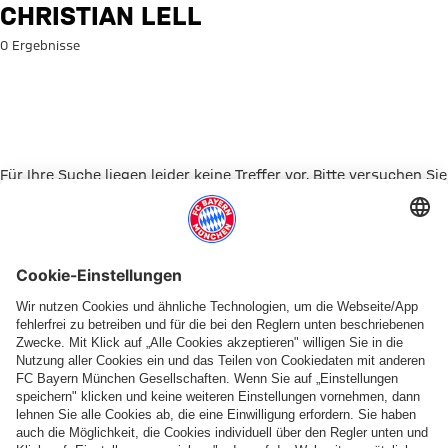
Suche: Christian Lell
CHRISTIAN LELL
0 Ergebnisse
Für Ihre Suche liegen leider keine Treffer vor. Bitte versuchen Sie
es mit einem anderen Suchbegriff.
Zur Startseite
PARTNER