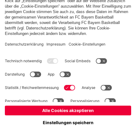
Kidsclub
Allianz Arena
Forum
MedienCenter
Basketball
©
FC Bayern München AG
–
2026
Impressum
Datenschutz
Nutzungsbedingungen
Barrierefreiheit
Kontakt
Cookie Einstellungen