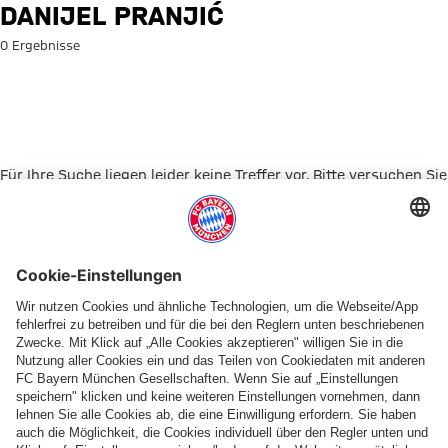
Suche: Danijel Pranjić
DANIJEL PRANJIĆ
0 Ergebnisse
Für Ihre Suche liegen leider keine Treffer vor. Bitte versuchen Sie
es mit einem anderen Suchbegriff.
Zur Startseite
PARTNER