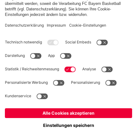
Weitere Inhalte anzeigen
PARTNER
Kidsclub
Allianz Arena
Forum
MedienCenter
Basketball
©
FC Bayern München AG
–
2026
Impressum
Datenschutz
Nutzungsbedingungen
Barrierefreiheit
Kontakt
Cookie Einstellungen