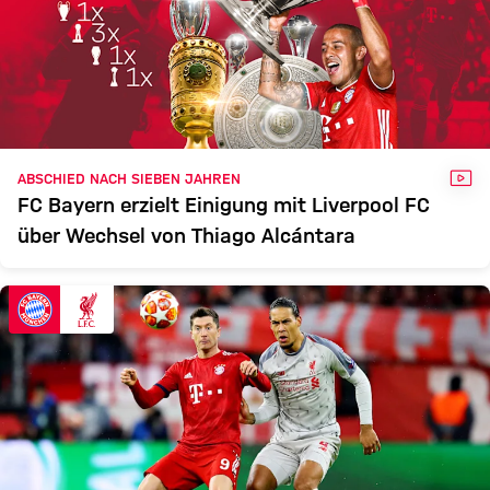
VID
ABSCHIED NACH SIEBEN JAHREN
FC Bayern erzielt Einigung mit Liverpool FC
über Wechsel von Thiago Alcántara