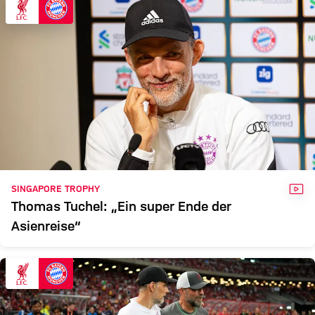
VID
SINGAPORE TROPHY
Thomas Tuchel: „Ein super Ende der
Asienreise“