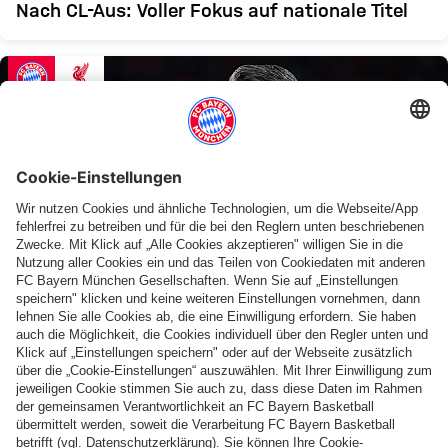
Nach CL-Aus: Voller Fokus auf nationale Titel
VID
STIMMEN ZUM LIVERPOOL-SPIEL
„Wir haben verdient verloren“
Weitere Inhalte anzeigen