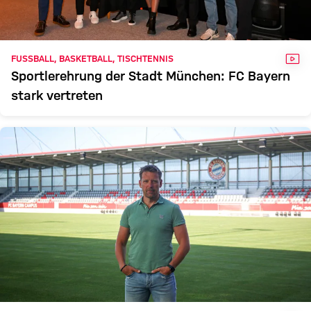
VID
FUSSBALL, BASKETBALL, TISCHTENNIS
Sportlerehrung der Stadt München: FC Bayern
stark vertreten