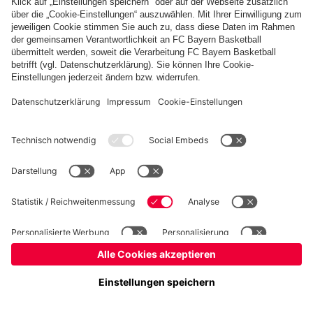
Kidsclub
Allianz Arena
Forum
MedienCenter
Basketball
©
FC Bayern München AG
–
2026
Impressum
Datenschutz
Nutzungsbedingungen
Barrierefreiheit
Kontakt
Cookie Einstellungen